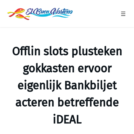
Saltar
al
contenido
Offlin slots plusteken
gokkasten ervoor
eigenlijk Bankbiljet
acteren betreffende
iDEAL