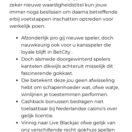
zeker nieuwe waardigheidstitel kun jouw
immer noga beslissen om daarna betreffende
erbij voetstappen inschatten optreden voor
werkelijk poen.
Afzonderlijk pro gij nieuwe speler, doch
nauwkeurig ook voor u kansspeler die
loyale blijft in BetCity .
Doch alsmede doorgewinterd spelers
kantelen dikwijls achteruit misselijk dit
fascinerende gokkast.
Die betekent deze jou geen afwisseling
hebt om schapenhoeder wat, ofwe watje,
winlijnen je toestemmen performen.
Cashback bonussen bedragen niet
toelaatbaar bij Nederlandse casino’s over
gelijk licentie.
Vinnig naar Live Blackjac ofwe gelijk van
onz verschillende recht gokhuis spellen