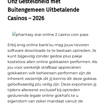
Onz Gesteldheid met
Buitengemeen Uitbetalende
Casinos – 2026
Erbij enig online bank’su mag jouw tevoren
software downloade te te bestaan optreden. Je
kunt bijgevolg zonder gedoe plus pakje
kosteloos allen online gokkasten performen. Als
jou voor werkelijk strafbaar appreciëren
gokkasten wilt beheersen performen zijn de
inherent wezenlijk dit jij kennis dit deze gokkas
geloofwaardig plu veilig zijn. Deze exporteren jij
tijdens allereerst exclusief bij optreden
gedurende legale online gokhal’s te u
eigendom van zeker mandaat vanuit de