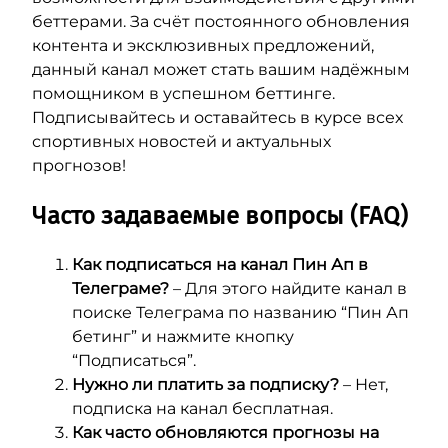
беттерами. За счёт постоянного обновления
контента и эксклюзивных предложений,
данный канал может стать вашим надёжным
помощником в успешном беттинге.
Подписывайтесь и оставайтесь в курсе всех
спортивных новостей и актуальных
прогнозов!
Часто задаваемые вопросы (FAQ)
Как подписаться на канал Пин Ап в
Телеграме?
– Для этого найдите канал в
поиске Телеграма по названию “Пин Ап
бетинг” и нажмите кнопку
“Подписаться”.
Нужно ли платить за подписку?
– Нет,
подписка на канал бесплатная.
Как часто обновляются прогнозы на