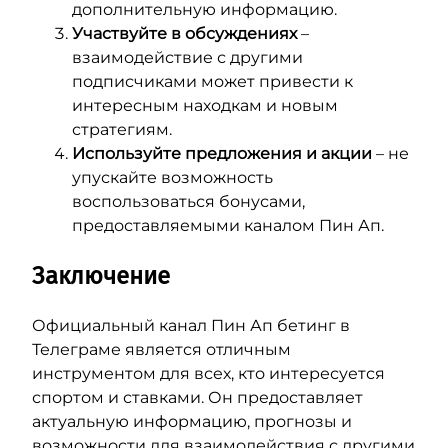
дополнительную информацию.
Участвуйте в обсуждениях
–
взаимодействие с другими
подписчиками может привести к
интересным находкам и новым
стратегиям.
Используйте предложения и акции
– не
упускайте возможность
воспользоваться бонусами,
предоставляемыми каналом Пин Ап.
Заключение
Официальный канал Пин Ап бетинг в
Телеграме является отличным
инструментом для всех, кто интересуется
спортом и ставками. Он предоставляет
актуальную информацию, прогнозы и
возможности для взаимодействия с другими