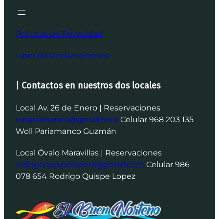
Politicas de Privacidad
Libro de Reclamaciones
| Contactos en nuestros dos locales
Local Av. 26 de Enero | Reservaciones
wpariamanco@gmail.com
Celular 968 203 135
Woll Pariamanco Guzmán
Local Óvalo Maravillas | Reservaciones
rodrigoquispelopez1@gmail.com
Celular 986
078 654 Rodrigo Quispe Lopez