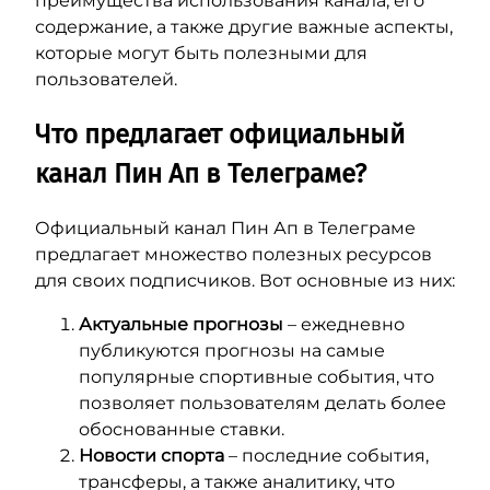
преимущества использования канала, его
содержание, а также другие важные аспекты,
которые могут быть полезными для
пользователей.
Что предлагает официальный
канал Пин Ап в Телеграме?
Официальный канал Пин Ап в Телеграме
предлагает множество полезных ресурсов
для своих подписчиков. Вот основные из них:
Актуальные прогнозы
– ежедневно
публикуются прогнозы на самые
популярные спортивные события, что
позволяет пользователям делать более
обоснованные ставки.
Новости спорта
– последние события,
трансферы, а также аналитику, что