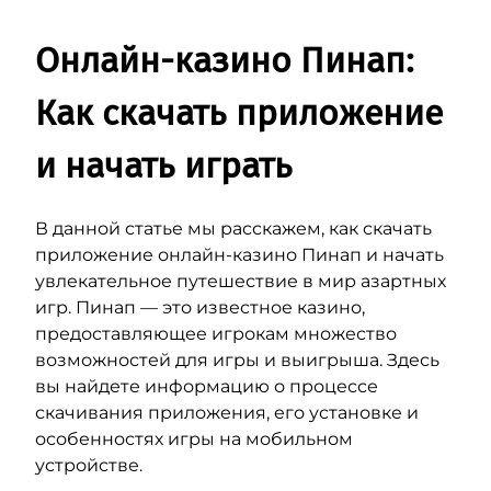
Онлайн-казино Пинап:
Как скачать приложение
и начать играть
В данной статье мы расскажем, как скачать
приложение онлайн-казино Пинап и начать
увлекательное путешествие в мир азартных
игр. Пинап — это известное казино,
предоставляющее игрокам множество
возможностей для игры и выигрыша. Здесь
вы найдете информацию о процессе
скачивания приложения, его установке и
особенностях игры на мобильном
устройстве.