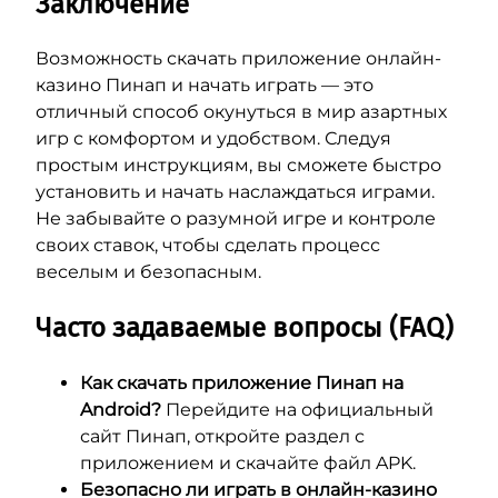
Заключение
Возможность скачать приложение онлайн-
казино Пинап и начать играть — это
отличный способ окунуться в мир азартных
игр с комфортом и удобством. Следуя
простым инструкциям, вы сможете быстро
установить и начать наслаждаться играми.
Не забывайте о разумной игре и контроле
своих ставок, чтобы сделать процесс
веселым и безопасным.
Часто задаваемые вопросы (FAQ)
Как скачать приложение Пинап на
Android?
Перейдите на официальный
сайт Пинап, откройте раздел с
приложением и скачайте файл APK.
Безопасно ли играть в онлайн-казино