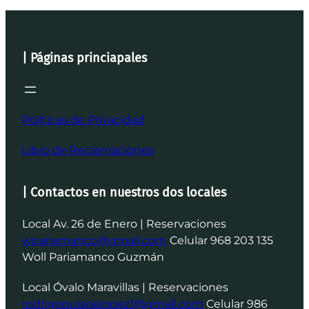
| Páginas princiapales
Politicas de Privacidad
Libro de Reclamaciones
| Contactos en nuestros dos locales
Local Av. 26 de Enero | Reservaciones
wpariamanco@gmail.com
Celular 968 203 135
Woll Pariamanco Guzmán
Local Óvalo Maravillas | Reservaciones
rodrigoquispelopez1@gmail.com
Celular 986