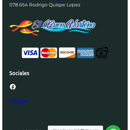
078 654 Rodrigo Quispe Lopez
Sociales
Facebook
Acceder