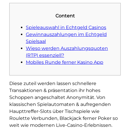
Content
Spieleauswahl in Echtgeld Casinos
Gewinnauszahlungen im Echtgeld
Spielsaal
Wieso werden Auszahlungsquoten
(RTP) essenziell?
Mobiles Runde ferner Kasino App
Diese zuteil werden lassen schnellere
Transaktionen & präsentation ihr hohes
Schoppen angeschaltet Anonymität. Von
klassischen Spielautomaten & aufregenden
Haupttreffer-Slots über Tischspiele wie
Roulette Verbunden, Blackjack ferner Poker so
weit wie modernen Live-Casino-Erlebnissen.