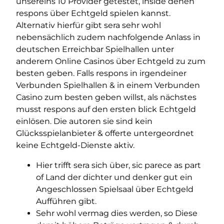
unsereins 10 Provider getestet, inside denen
respons über Echtgeld spielen kannst.
Alternativ hierfür gibt sera sehr wohl
nebensächlich zudem nachfolgende Anlass in
deutschen Erreichbar Spielhallen unter
anderem Online Casinos über Echtgeld zu zum
besten geben. Falls respons in irgendeiner
Verbunden Spielhallen & in einem Verbunden
Casino zum besten geben willst, als nächstes
musst respons auf den ersten blick Echtgeld
einlösen. Die autoren sie sind kein
Glücksspielanbieter & offerte untergeordnet
keine Echtgeld-Dienste aktiv.
Hier trifft sera sich über, sic parece as part
of Land der dichter und denker gut ein
Angeschlossen Spielsaal über Echtgeld
Aufführen gibt.
Sehr wohl vermag dies werden, so Diese