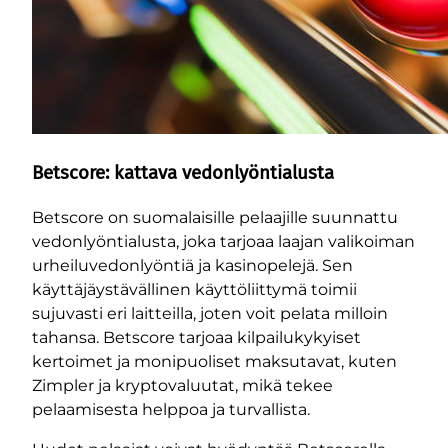
Betscore: kattava vedonlyöntialusta
Betscore on suomalaisille pelaajille suunnattu
vedonlyöntialusta, joka tarjoaa laajan valikoiman
urheiluvedonlyöntiä ja kasinopelejä. Sen
käyttäjäystävällinen käyttöliittymä toimii
sujuvasti eri laitteilla, joten voit pelata milloin
tahansa. Betscore tarjoaa kilpailukykyiset
kertoimet ja monipuoliset maksutavat, kuten
Zimpler ja kryptovaluutat, mikä tekee
pelaamisesta helppoa ja turvallista.