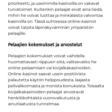
prioriteetti, ja useimmilla kasinoilla on vakavat
turvatoimet. Kuitenkin pelaajat eivät aina tiedä,
mihin he voivat luottaa ja minkälaista valvontaa
kasinoilla on. Tässä suhteessa online-kasinot
voivat tarjota läpinäkyvämmän ympäristön
pelaajille.
Pelaajien kokemukset ja arvostelut
Pelaajien kokemukset voivat vaihdella
huomattavasti riippuen siitä, valitsevatko he
online-pelaamisen vai kivijalkakasinoiden.
Online-kasinot saavat usein positiivista
palautetta käytön helppoudesta, laajasta
pelivalikoimasta ja monista bonuksista. Toisaalta
kivijalkakasinoiden pelaajat arvostavat
henkilökohtaista vuorovaikutusta ja
ainutlaatuista tunnelmaa.