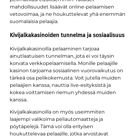
mahdollisuudet lisäävät online-pelaamisen
vetovoimaa, ja ne houkuttelevat yhä enemmän
suomalaisia pelaajia.
Kivijalkakasinoiden tunnelma ja sosiaalisuus
Kivijalkakasinoilla pelaaminen tarjoaa
ainutlaatuisen tunnelman, jota ei voi täysin
korvata verkkopelaamisella. Monille pelaajille
kasinon tarjoama sosiaalinen vuorovaikutus on
tärkeä osa pelikokemusta. Voit jutella muiden
pelaajien kanssa, nauttia live-esityksistä ja
kokea voittamisen riemun yhdessä muiden
kanssa.
Kivijalkakasinoilla on myös useimmiten
laajempi valikoima peliautomaatteja ja
pöytäpelejä. Tämä voi olla erityisen
houkuttelevaa pelaajille, jotka arvostavat