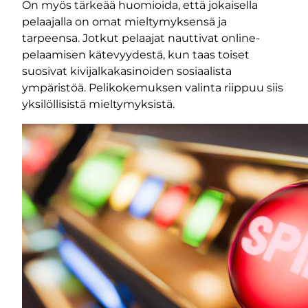
On myös tärkeää huomioida, että jokaisella
pelaajalla on omat mieltymyksensä ja
tarpeensa. Jotkut pelaajat nauttivat online-
pelaamisen kätevyydestä, kun taas toiset
suosivat kivijalkakasinoiden sosiaalista
ympäristöä. Pelikokemuksen valinta riippuu siis
yksilöllisistä mieltymyksistä.