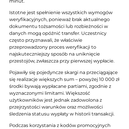
minut.
Istotne jest spełnienie wszystkich wymogów
weryfikacyjnych, ponieważ brak aktualnego
dokumentu tożsamości lub rozbieżności w
danych mogą opóźnić transfer. Uczestnicy
często przyznawali, że właściwie
przeprowadzony proces weryfikacji to
najskuteczniejszy sposób na uniknięcie
przestojów, zwłaszcza przy pierwszej wypłacie.
Pojawiły się pojedyncze skargi na przeciągające
się realizacje większych sum – powyżej 10 000 zł
środki bywają wypłacane partiami, zgodnie z
wyznaczonymi limitami. Większość
użytkowników jest jednak zadowolona z
przejrzystości warunków oraz możliwości
śledzenia statusu wypłaty w historii transakcji.
Podczas korzystania z kodów promocyjnych