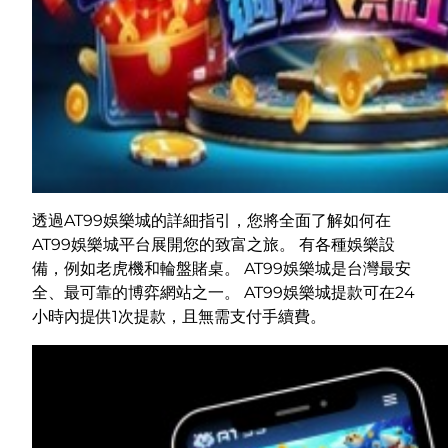
透過AT99娛樂城的詳細指引，您將全面了解如何在
AT99娛樂城平台展開您的致富之旅。 有各種娛樂設
備，例如老虎機和輪盤賭桌。 AT99娛樂城是台灣最安
全、最可靠的博弈網站之一。 AT99娛樂城提款可在24
小時內提供1次提款，且無需支付手續費。