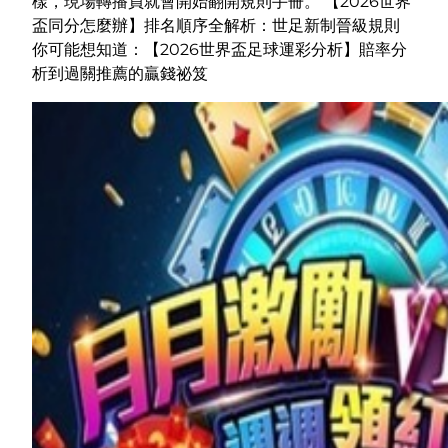
樣，現場轉播員就會開始翻開規則手冊。 【2026世界
盃同分怎麼辦】排名順序全解析：世足新制晉級規則
你可能想知道：【2026世界盃足球運彩分析】賠率分
析到過關推薦的贏錢祕笈