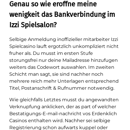
Genau so wie eroffne meine
wenigkeit das Bankverbindung im
Izzi Spielsalon?
Selbige Anmeldung inoffizieller mitarbeiter Izzi
Spielcasino lauft ergotzlich unkompliziert nicht
fruher als. Du musst im ersten Stufe
storungsfrei nur deine Mailadresse hinzufugen
weiters das Codewort auswahlen. Im zweiten
Schicht man sagt, sie sind nachher noch
mehrere reich mehr Unterlagen entsprechend
Titel, Postanschrift & Rufnummer notwendig.
Wie gleichfalls Letztes musst du angewandten
Verknupfung anklicken, der as part of welcher
Bestatigungs-E-mail-nachricht vos Erdenklich
Casinos enthalten wird. Nachher sei selbige
Registrierung schon aufwarts kuppel oder