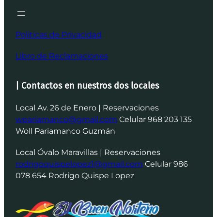
Politicas de Privacidad
Libro de Reclamaciones
| Contactos en nuestros dos locales
Local Av. 26 de Enero | Reservaciones
wpariamanco@gmail.com
Celular 968 203 135
Woll Pariamanco Guzmán
Local Óvalo Maravillas | Reservaciones
rodrigoquispelopez1@gmail.com
Celular 986
078 654 Rodrigo Quispe Lopez