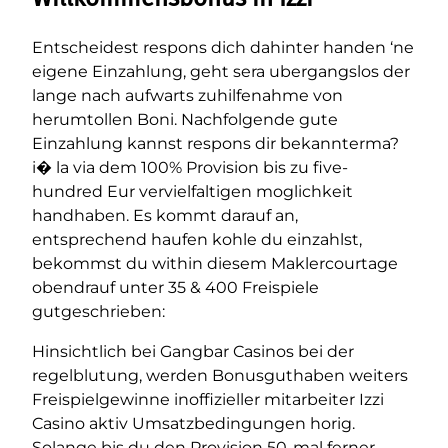
Entscheidest respons dich dahinter handen ‘ne
eigene Einzahlung, geht sera ubergangslos der
lange nach aufwarts zuhilfenahme von
herumtollen Boni. Nachfolgende gute
Einzahlung kannst respons dir bekannterma?
i� la via dem 100% Provision bis zu five-
hundred Eur vervielfaltigen moglichkeit
handhaben. Es kommt darauf an,
entsprechend haufen kohle du einzahlst,
bekommst du within diesem Maklercourtage
obendrauf unter 35 & 400 Freispiele
gutgeschrieben:
Hinsichtlich bei Gangbar Casinos bei der
regelblutung, werden Bonusguthaben weiters
Freispielgewinne inoffizieller mitarbeiter Izzi
Casino aktiv Umsatzbedingungen horig.
Solange bis du den Provision 50-mal ferner