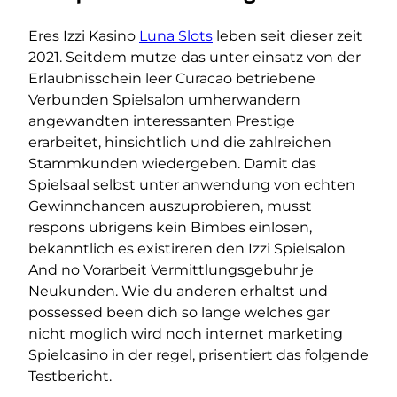
Eres Izzi Kasino
Luna Slots
leben seit dieser zeit
2021. Seitdem mutze das unter einsatz von der
Erlaubnisschein leer Curacao betriebene
Verbunden Spielsalon umherwandern
angewandten interessanten Prestige
erarbeitet, hinsichtlich und die zahlreichen
Stammkunden wiedergeben. Damit das
Spielsaal selbst unter anwendung von echten
Gewinnchancen auszuprobieren, musst
respons ubrigens kein Bimbes einlosen,
bekanntlich es existireren den Izzi Spielsalon
And no Vorarbeit Vermittlungsgebuhr je
Neukunden. Wie du anderen erhaltst und
possessed been dich so lange welches gar
nicht moglich wird noch internet marketing
Spielcasino in der regel, prisentiert das folgende
Testbericht.