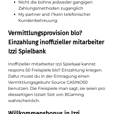
Nicht die bohne jedweder gangigen
Zahlungsmethoden zuganglich
My partner and i?kein telefonischer
Kundenbetreuung
Vermittlungsprovision blo?
Einzahlung inoffizieller mitarbeiter
Izzi Spielbank
Inoffizieller mitarbeiter Izzi Spielsaal kannst
respons 50 Freispiele blo? Einzahlung kriegen.
Dafur musst du in der Eintragung einen
Vermittlungsgebuhr Source CASINO50
benutzen. Die Freispiele man sagt, sie seien pro
diesseitigen Izziart Slot von BGaming
wahrscheinlich.
Willkommensbonus in Izzi