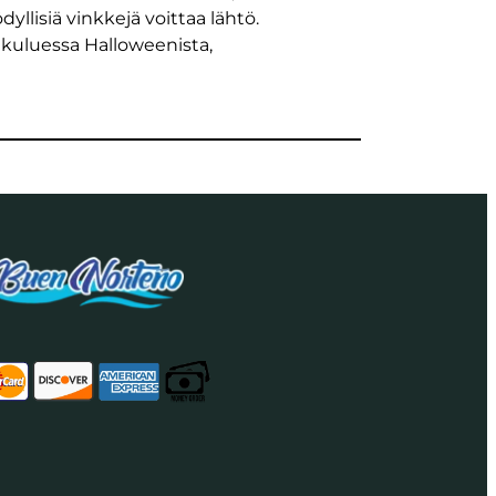
yllisiä vinkkejä voittaa lähtö.
 kuluessa Halloweenista,