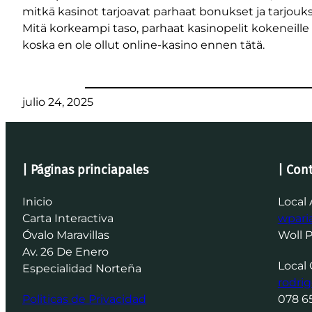
mitkä kasinot tarjoavat parhaat bonukset ja tarjoukse
Mitä korkeampi taso, parhaat kasinopelit kokeneille
koska en ole ollut online-kasino ennen tätä.
julio 24, 2025
| Páginas princiapales
| Con
Inicio
Local 
Carta Interactiva
wpar
Óvalo Maravillas
Woll 
Av. 26 De Enero
Local 
Especialidad Norteña
rodri
Politicas de Privacidad
078 6