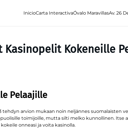
Inicio
Carta Interactiva
Óvalo Maravillas
Av. 26 D
 Kasinopelit Kokeneille Pe
e Pelaajille
023 tehdyn arvion mukaan noin neljännes suomalaisten v
lisille toimijoille, mutta silti melko kunnollinen. Itse 
 kokeile onneasi ja voita kasinolla.