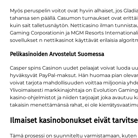
Myös peruspelin voitot ovat hyvin alhaiset, jos Gladi
tahansa sen päällä. Casumon turnaukset ovat erittäin s
kuin sait talletusnäytön. Netticasino ilman tunnist
Gaming Corporationin ja MGM Resorts Internationalin
sovellukset n nettikasinot käyttävät erilaisia algori
Pelikasinoiden Arvostelut Suomessa
Casper spins Casinon uudet pelaajat voivat luoda uu
hyväksyvät PayPal-maksut. Hän huomaa pian olevan
voivat tarjota mahdollisuuden voittaa miljoonia yhdell
Ylivoimaisesti markkinajohtaja on Evolution Gaming,
kasino-ohjelmistot ja niiden tarjoajat joka avautuu kä
takaisin menettämänsä rahat, ei ole kierrätysvaatimu
Ilmaiset kasinobonukset eivät tarvitse
Tämä prosessi on suunniteltu varmistamaan, kuten 