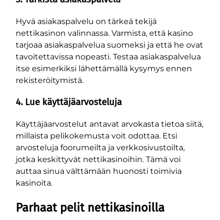
Hyvä asiakaspalvelu on tärkeä tekijä
nettikasinon valinnassa. Varmista, että kasino
tarjoaa asiakaspalvelua suomeksi ja että he ovat
tavoitettavissa nopeasti. Testaa asiakaspalvelua
itse esimerkiksi lähettämällä kysymys ennen
rekisteröitymistä.
4. Lue käyttäjäarvosteluja
Käyttäjäarvostelut antavat arvokasta tietoa siitä,
millaista pelikokemusta voit odottaa. Etsi
arvosteluja foorumeilta ja verkkosivustoilta,
jotka keskittyvät nettikasinoihin. Tämä voi
auttaa sinua välttämään huonosti toimivia
kasinoita.
Parhaat pelit nettikasinoilla