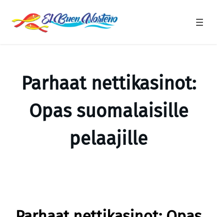
Saltar
al
contenido
Parhaat nettikasinot:
Opas suomalaisille
pelaajille
Parhaat nettikasinot: Opas