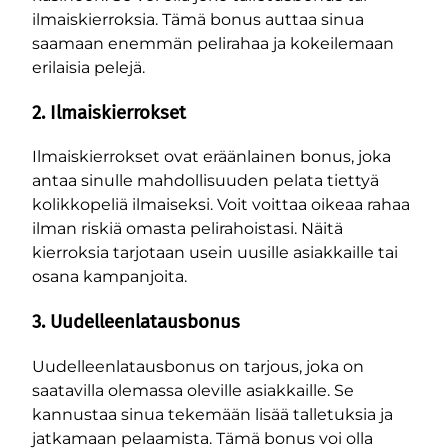
ilmaiskierroksia. Tämä bonus auttaa sinua
saamaan enemmän pelirahaa ja kokeilemaan
erilaisia pelejä.
2. Ilmaiskierrokset
Ilmaiskierrokset ovat eräänlainen bonus, joka
antaa sinulle mahdollisuuden pelata tiettyä
kolikkopeliä ilmaiseksi. Voit voittaa oikeaa rahaa
ilman riskiä omasta pelirahoistasi. Näitä
kierroksia tarjotaan usein uusille asiakkaille tai
osana kampanjoita.
3. Uudelleenlatausbonus
Uudelleenlatausbonus on tarjous, joka on
saatavilla olemassa oleville asiakkaille. Se
kannustaa sinua tekemään lisää talletuksia ja
jatkamaan pelaamista. Tämä bonus voi olla