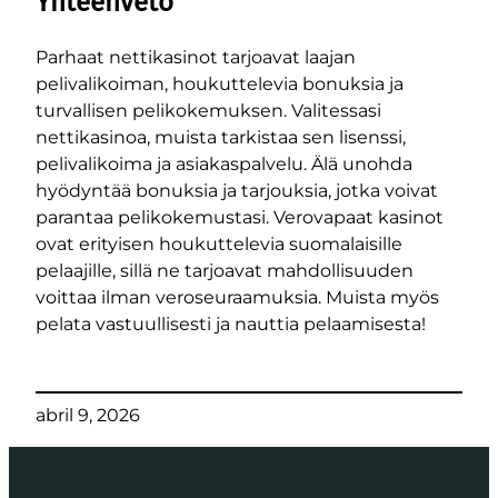
Yhteenveto
Parhaat nettikasinot tarjoavat laajan
pelivalikoiman, houkuttelevia bonuksia ja
turvallisen pelikokemuksen. Valitessasi
nettikasinoa, muista tarkistaa sen lisenssi,
pelivalikoima ja asiakaspalvelu. Älä unohda
hyödyntää bonuksia ja tarjouksia, jotka voivat
parantaa pelikokemustasi. Verovapaat kasinot
ovat erityisen houkuttelevia suomalaisille
pelaajille, sillä ne tarjoavat mahdollisuuden
voittaa ilman veroseuraamuksia. Muista myös
pelata vastuullisesti ja nauttia pelaamisesta!
abril 9, 2026