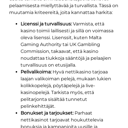
pelaamisesta miellyttävää ja turvallista. Tässä on
muutamia kriteereitä, joita kannattaa harkita:
Licenssi ja turvallisuus:
Varmista, että
kasino toimii laillisesti ja sillä on voimassa
oleva lisenssi. Lisenssit, kuten Malta
Gaming Authority tai UK Gambling
Commission, takaavat, että kasino
noudattaa tiukkoja sääntöjä ja pelaajien
turvallisuus on etusijalla.
Pelivalikoima:
Hyvä nettikasino tarjoaa
laajan valikoiman pelejä, mukaan lukien
kolikkopelejä, pöytäpelejä ja live-
kasinopelejä. Tarkista myös, että
pelitarjonta sisältää tunnetut
pelinkehittäjät.
Bonukset ja tarjoukset:
Parhaat
nettikasinot tarjoavat houkuttelevia
bonuksia ja kampanjoita uusille ja