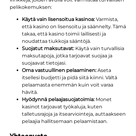
pelikokemuksen:
Käytä vain lisensoitua kasinoa:
Varmista,
että kasino on lisensoitu ja säännelty. Tämä
takaa, että kasino toimii laillisesti ja
noudattaa tiukkoja sääntöjä.
Suojatut maksutavat:
Käytä vain turvallisia
maksutapoja, jotka tarjoavat suojaa ja
suojaavat tietojasi.
Oma vastuullinen pelaaminen:
Aseta
itsellesi budjetti ja pidä siitä kiinni. Vältä
pelaamasta enemmän kuin voit varaa
hävitä.
Hyödynnä pelaajasuojatoimia:
Monet
kasinot tarjoavat työkaluja, kuten
talletusrajoja ja itsearviointeja, auttaakseen
pelaajia hallitsemaan pelaamistaan.