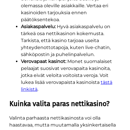
olemassa oleville asiakkaille. Vertaa eri
kasinoiden tarjouksia ennen
päätöksentekoa.
Asiakaspalvelu:
Hyvä asiakaspalvelu on
tärkeä osa nettikasinon kokemusta.
Tarkista, että kasino tarjoaa useita
yhteydenottotapoja, kuten live-chatin,
sähköpostin ja puhelinpalvelun.
Verovapaat kasinot:
Monet suomalaiset
pelaajat suosivat verovapaita kasinoita,
jotka eivät veloita voitoista veroja. Voit
lukea lisää verovapaista kasinoista
tästä
linkistä
.
Kuinka valita paras nettikasino?
Valinta parhaasta nettikasinosta voi olla
haastavaa, mutta muutamalla yksinkertaisella