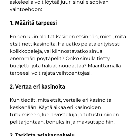
askeleella voit löytää juuri sinulle sopivan
vaihtoehdon:
1. Määritä tarpeesi
Ennen kuin aloitat kasinon etsinnän, mieti, mitä
etsit nettikasinolta. Haluatko pelata erityisesti
kolikkopelejä, vai kiinnostavatko sinua
enemmän pöytäpelit? Onko sinulla tietty
budjetti, jota haluat noudattaa? Määrittämällä
tarpeesi, voit rajata vaihtoehtojasi.
2. Vertaa eri kasinoita
Kun tiedät, mitä etsit, vertaile eri kasinoita
keskenään. Käytä aikaa eri kasinoiden
tutkimiseen, lue arvosteluja ja tutustu niiden
pelitarjontaan, bonuksiin ja maksutapoihin.
3. Tarkista asiakaspalvelu