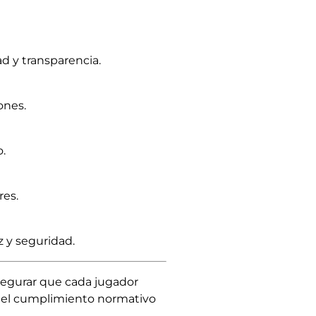
ad y transparencia.
ones.
o.
res.
z y seguridad.
segurar que cada jugador
 y el cumplimiento normativo