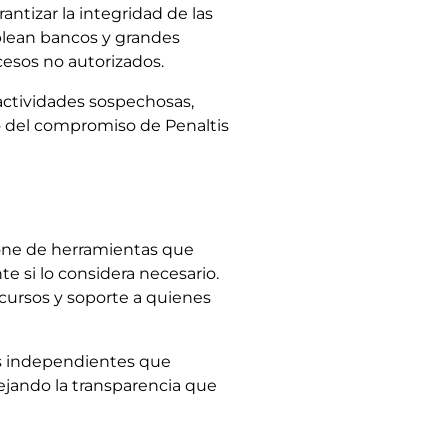
antizar la integridad de las
mplean bancos y grandes
cesos no autorizados.
actividades sospechosas,
ro del compromiso de Penaltis
pone de herramientas que
e si lo considera necesario.
ecursos y soporte a quienes
nes independientes que
lejando la transparencia que