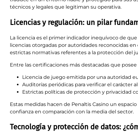
técnicos y legales que legitiman su operativa.
Licencias y regulación: un pilar funda
La licencia es el primer indicador inequívoco de qu
licencias otorgadas por autoridades reconocidas en e
estrictas normativas referentes a la protección del j
Entre las certificaciones más destacadas que posee 
Licencia de juego emitida por una autoridad eu
Auditorías periódicas para verificar el carácter a
Estrictas políticas de protección y privacidad 
Estas medidas hacen de Penaltis Casino un espacio 
confianza en comparación con la media del sector.
Tecnología y protección de datos: ¿có