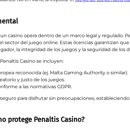
mental
e un casino opera dentro de un marco legal y regulado. P
l sector del juego online. Estas licencias garantizan qu
ugador, la integridad de los juegos y la seguridad de los 
Penaltis Casino se incluyen:
ropea reconocida (ej. Malta Gaming Authority o similar).
leatorio y justo de los juegos.
conforme a las normativas GDPR.
seguro para disfrutar sin preocupaciones, estableciendo
mo protege Penaltis Casino?