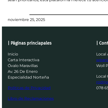
noviembre 25, 2025
| Páginas princiapales
| Con
Inicio
Local 
Carta Interactiva
wpar
Óvalo Maravillas
Woll 
Av. 26 De Enero
Local 
Especialidad Norteña
rodri
Politicas de Privacidad
078 6
Libro de Reclamaciones