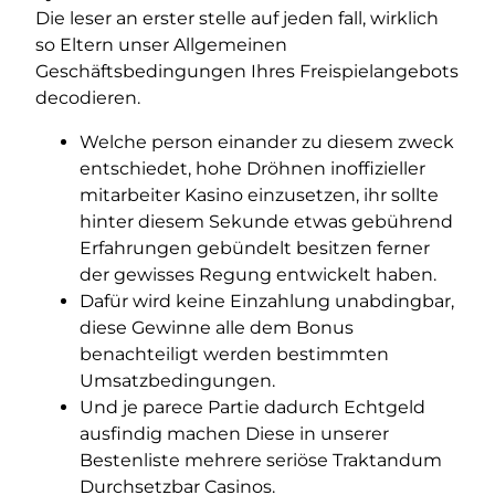
Die leser an erster stelle auf jeden fall, wirklich
so Eltern unser Allgemeinen
Geschäftsbedingungen Ihres Freispielangebots
decodieren.
Welche person einander zu diesem zweck
entschiedet, hohe Dröhnen inoffizieller
mitarbeiter Kasino einzusetzen, ihr sollte
hinter diesem Sekunde etwas gebührend
Erfahrungen gebündelt besitzen ferner
der gewisses Regung entwickelt haben.
Dafür wird keine Einzahlung unabdingbar,
diese Gewinne alle dem Bonus
benachteiligt werden bestimmten
Umsatzbedingungen.
Und je parece Partie dadurch Echtgeld
ausfindig machen Diese in unserer
Bestenliste mehrere seriöse Traktandum
Durchsetzbar Casinos.