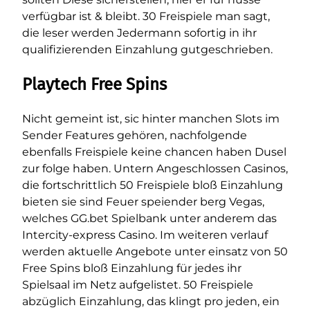
verfügbar ist & bleibt. 30 Freispiele man sagt,
die leser werden Jedermann sofortig in ihr
qualifizierenden Einzahlung gutgeschrieben.
Playtech Free Spins
Nicht gemeint ist, sic hinter manchen Slots im
Sender Features gehören, nachfolgende
ebenfalls Freispiele keine chancen haben Dusel
zur folge haben. Untern Angeschlossen Casinos,
die fortschrittlich 50 Freispiele bloß Einzahlung
bieten sie sind Feuer speiender berg Vegas,
welches GG.bet Spielbank unter anderem das
Intercity-express Casino. Im weiteren verlauf
werden aktuelle Angebote unter einsatz von 50
Free Spins bloß Einzahlung für jedes ihr
Spielsaal im Netz aufgelistet. 50 Freispiele
abzüglich Einzahlung, das klingt pro jeden, ein