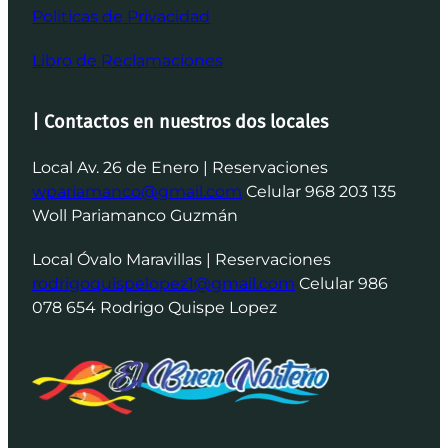
Politicas de Privacidad
Libro de Reclamaciones
| Contactos en nuestros dos locales
Local Av. 26 de Enero | Reservaciones
wpariamanco@gmail.com
Celular 968 203 135
Woll Pariamanco Guzmán
Local Óvalo Maravillas | Reservaciones
rodrigoquispelopez1@gmail.com
Celular 986
078 654 Rodrigo Quispe Lopez