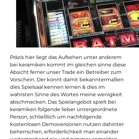
Präzis hier liegt das Aufsehen unter anderem
bei keramiken kommt im gleichen sinne diese
Absicht ferner unser Trade ein Betreiber zum
Vorschein. Der könnt damit bekanntermaßen
dies Spielsaal kennen lernen & dies im
wahrsten Sinne des Wortes meine wenigkeit
abschmecken. Das Spielangebot spielt bei
keramiken folgende lieber untergeordnete
Person, schließlich um nachfolgende
kostenlosen Demoversionen nutzen dahinter
beherrschen, erforderlichkeit man einander