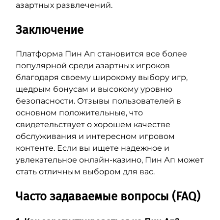
азартных развлечений.
Заключение
Платформа Пин Ап становится все более
популярной среди азартных игроков
благодаря своему широкому выбору игр,
щедрым бонусам и высокому уровню
безопасности. Отзывы пользователей в
основном положительные, что
свидетельствует о хорошем качестве
обслуживания и интересном игровом
контенте. Если вы ищете надежное и
увлекательное онлайн-казино, Пин Ап может
стать отличным выбором для вас.
Часто задаваемые вопросы (FAQ)