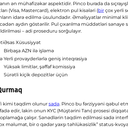
nın ən mühafizəkar aspektidir. Pinco burada da sıçrayışl
rı (Visa, Mastercard), elektron pul kisələri (
bir
çox yerli 
onların idarə edilmə üsulundadır. Əməliyyatlar minimal kl
lcədən aydın göstərilir. Pul çıxarılma müddətləri sənaye 
ildirilməsi – adi proseduru sorğulayır.
iƏsas Xüsusiyyət
Birbaşa AZN ilə işləmə
də
Yerli provayderlərlə geniş inteqrasiya
Yüksək limitlər, şəffaf komissiya
Sürətli kiçik depozitlər üçün
c Qurmaq
rəfi kimi təqdim olunur
sadə
. Pinco bu fərziyyəni qəbul 
də edir, lakin onun KYC (Müştərini Tanı) prosesi diqqətəla
mağa çalışır. Sənədlərin təqdim edilməsi sadə interfeys
 çox məlumat, bir o qədər yaxşı təhlükəsizlik” status-kv