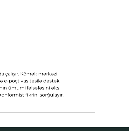
ğa çalışır. Kömək mərkəzi
ə e-poçt vasitəsilə dəstək
anın ümumi fəlsəfəsini əks
onformist fikrini sorğulayır.