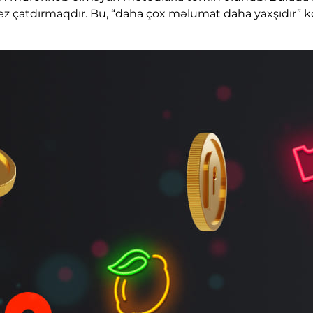
ez çatdırmaqdır. Bu, “daha çox məlumat daha yaxşıdır” ko