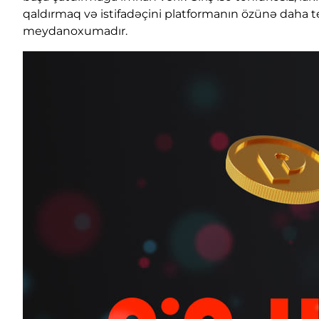
qaldırmaq və istifadəçini platformanın özünə daha t
meydanoxumadır.