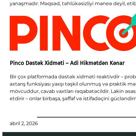
yanaşmadır. Məqsəd, təhlükəsizliyi maneə deyil, eti
Pinco Dəstək Xidməti – Adi Hikmətdən Kənar
Bir çox platformada dəstək xidməti reaktivdir – pro
axtarış funksiyası yaxşı təşkil olunmuş və praktik m
mövcuddur, cavab vaxtları rəqabətəcildir. Lakin əsas 
etdirir – onlar birbaşa, şəffaf və istifadəçini güclənd
abril 2, 2026