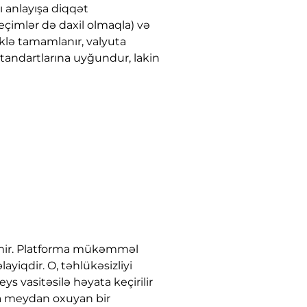
ı anlayışa diqqət
seçimlər də daxil olmaqla) və
iklə tamamlanır, valyuta
standartlarına uyğundur, lakin
etmir. Platforma mükəmməl
yiqdir. O, təhlükəsizliyi
 vasitəsilə həyata keçirilir
oya meydan oxuyan bir