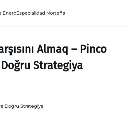
e Enero
Especialidad Norteña
arşısını Almaq – Pinco
 Doğru Strategiya
irə Doğru Strategiya