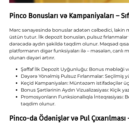
Pinco Bonusları və Kampaniyaları – Sıf
Mərc sənayesində bonuslar adətən cəlbedici, lakin mür
üstün tutur. İlk depozit bonusları, pulsuz fırlanmala
dərəcədə aydın şəkildə təqdim olunur. Məqsəd qıs
platformanın digər funksiyaları ilə – məsələn, canlı 
olunan dəyəri artırır.
Şəffaf İlk Depozit Uyğunluğu: Bonus məbləği və
Dəyərə Yönəlmiş Pulsuz Fırlanmalar: Seçilmiş yük
Keçid Kampaniyaları: Müntəzəm istifadəçilər üç
Bonus Şərtlərinin Aydın Vizualizasiyası: Kiçik yazı
Promosyonların Funksionallıqla İnteqrasiyası: 
təqdim olunur.
Pinco-da Ödənişlər və Pul Çıxarılması