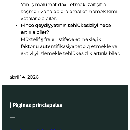
Yanlış məlumat daxil etmək, zəif şifrə
seçmək və tələblərə əməl etməmək kimi
xətalar ola bilər.
Pinco qeydiyyatının təhlükəsizliyi necə
artırıla bilər?
Müxtəlif şifrələr istifadə etməklə, iki
faktorlu autentifikasiya tətbiq etməklə və
aktivliyi izləməklə təhlükəsizlik artırıla bilər.
abril 14, 2026
| Páginas princiapales