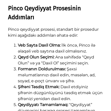
Pinco Qeydiyyat Prosesinin
Addımları
Pinco qeydiyyat prosesi, standart bir prosedur
kimi aşağıdakı addımları əhatə edir:
Veb Sayta Daxil Olma:
İlk öncə, Pinco ilə
əlaqəli veb saytına daxil olmalısınız.
Qeyd Olun Seçimi:
Ana səhifədə “Qeyd
Olun” və ya “Daxil Ol” seçimini seçin.
Formanın Doldurulması:
Şəxsi
məlumatlarınızı daxil edin, məsələn, ad,
soyad, e-poçt ünvanı və şifrə.
Şifrəni Təsdiq Etmək:
Daxil etdiyiniz
şifrənin düzgünlüyünü təsdiq etmək üçün
şifrənizi yenidən daxil edin.
Qeydiyyatı Tamamlamaq:
“Qeydiyyat”
düyməsini basaraq prosesi tamamlayın.