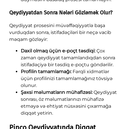
Qeydiyyatdan Sonra Nələri Gözləmək Olur?
Qeydiyyat prosesini müvəffəqiyyətlə başa
vurduqdan sonra, istifadəçiləri bir neçə vacib
məqam gözləyir:
Daxil olmaq üçün e-poçt təsdiqi:
Çox
zaman qeydiyyat tamamlandıqdan sonra
istifadəçiyə bir təsdiq e-poçtu göndərilir.
Profilin tamamlamağı:
Fərqli xidmətlər
üçün profilinizi tamamlamağınız tövsiyə
olunur.
Şəxsi məlumatların mühafizəsi:
Qeydiyyat
sonrası, öz məlumatlarınızı mühafizə
etməyə və ehtiyat nüsxəsini çıxarmağa
diqqət yetirin.
Pinco Qeydiyyatında Diqqət