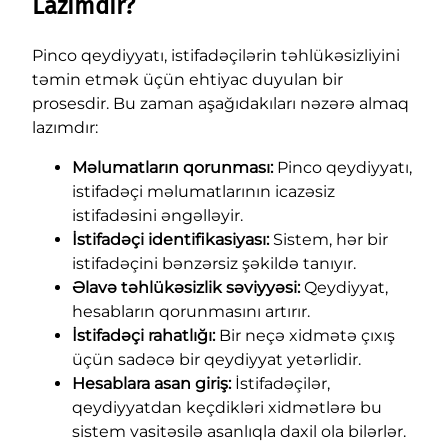
Lazımdır?
Pinco qeydiyyatı, istifadəçilərin təhlükəsizliyini
təmin etmək üçün ehtiyac duyulan bir
prosesdir. Bu zaman aşağıdakıları nəzərə almaq
lazımdır:
Məlumatların qorunması:
Pinco qeydiyyatı,
istifadəçi məlumatlarının icazəsiz
istifadəsini əngəlləyir.
İstifadəçi identifikasiyası:
Sistem, hər bir
istifadəçini bənzərsiz şəkildə tanıyır.
Əlavə təhlükəsizlik səviyyəsi:
Qeydiyyat,
hesabların qorunmasını artırır.
İstifadəçi rahatlığı:
Bir neçə xidmətə çıxış
üçün sadəcə bir qeydiyyat yetərlidir.
Hesablara asan giriş:
İstifadəçilər,
qeydiyyatdan keçdikləri xidmətlərə bu
sistem vasitəsilə asanlıqla daxil ola bilərlər.