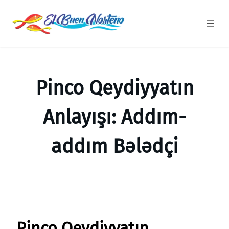
Saltar
al
contenido
Pinco Qeydiyyatın
Anlayışı: Addım-
addım Bələdçi
Pinco Qeydiyyatın