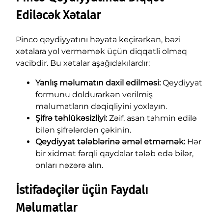
Ediləcək Xətalar
Pinco qeydiyyatını həyata keçirərkən, bəzi
xətalara yol verməmək üçün diqqətli olmaq
vacibdir. Bu xətalar aşağıdakılardır:
Yanlış məlumatın daxil edilməsi:
Qeydiyyat
formunu doldurarkən verilmiş
məlumatların dəqiqliyini yoxlayın.
Şifrə təhlükəsizliyi:
Zəif, asan tahmin edilə
bilən şifrələrdən çəkinin.
Qeydiyyat tələblərinə əməl etməmək:
Hər
bir xidmət fərqli qaydalar tələb edə bilər,
onları nəzərə alın.
İstifadəçilər üçün Faydalı
Məlumatlar