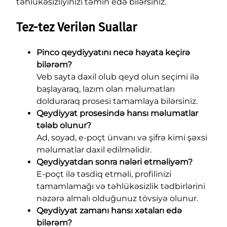
təhlükəsizliyinizi təmin edə bilərsiniz.
Tez-tez Verilən Suallar
Pinco qeydiyyatını necə həyata keçirə
bilərəm?
Veb sayta daxil olub qeyd olun seçimi ilə
başlayaraq, lazım olan məlumatları
dolduraraq prosesi tamamlaya bilərsiniz.
Qeydiyyat prosesində hansı məlumatlar
tələb olunur?
Ad, soyad, e-poçt ünvanı və şifrə kimi şəxsi
məlumatlar daxil edilməlidir.
Qeydiyyatdan sonra nələri etməliyəm?
E-poçt ilə təsdiq etməli, profilinizi
tamamlamağı və təhlükəsizlik tədbirlərini
nəzərə almalı olduğunuz tövsiyə olunur.
Qeydiyyat zamanı hansı xətaları edə
bilərəm?