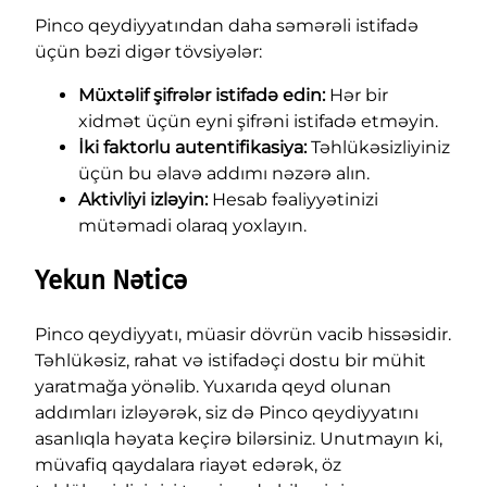
Pinco qeydiyyatından daha səmərəli istifadə
üçün bəzi digər tövsiyələr:
Müxtəlif şifrələr istifadə edin:
Hər bir
xidmət üçün eyni şifrəni istifadə etməyin.
İki faktorlu autentifikasiya:
Təhlükəsizliyiniz
üçün bu əlavə addımı nəzərə alın.
Aktivliyi izləyin:
Hesab fəaliyyətinizi
mütəmadi olaraq yoxlayın.
Yekun Nəticə
Pinco qeydiyyatı, müasir dövrün vacib hissəsidir.
Təhlükəsiz, rahat və istifadəçi dostu bir mühit
yaratmağa yönəlib. Yuxarıda qeyd olunan
addımları izləyərək, siz də Pinco qeydiyyatını
asanlıqla həyata keçirə bilərsiniz. Unutmayın ki,
müvafiq qaydalara riayət edərək, öz