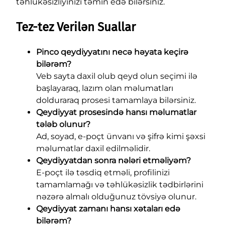
təhlükəsizliyinizi təmin edə bilərsiniz.
Tez-tez Verilən Suallar
Pinco qeydiyyatını necə həyata keçirə
bilərəm?
Veb sayta daxil olub qeyd olun seçimi ilə
başlayaraq, lazım olan məlumatları
dolduraraq prosesi tamamlaya bilərsiniz.
Qeydiyyat prosesində hansı məlumatlar
tələb olunur?
Ad, soyad, e-poçt ünvanı və şifrə kimi şəxsi
məlumatlar daxil edilməlidir.
Qeydiyyatdan sonra nələri etməliyəm?
E-poçt ilə təsdiq etməli, profilinizi
tamamlamağı və təhlükəsizlik tədbirlərini
nəzərə almalı olduğunuz tövsiyə olunur.
Qeydiyyat zamanı hansı xətaları edə
bilərəm?