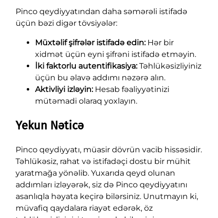
Pinco qeydiyyatından daha səmərəli istifadə
üçün bəzi digər tövsiyələr:
Müxtəlif şifrələr istifadə edin:
Hər bir
xidmət üçün eyni şifrəni istifadə etməyin.
İki faktorlu autentifikasiya:
Təhlükəsizliyiniz
üçün bu əlavə addımı nəzərə alın.
Aktivliyi izləyin:
Hesab fəaliyyətinizi
mütəmadi olaraq yoxlayın.
Yekun Nəticə
Pinco qeydiyyatı, müasir dövrün vacib hissəsidir.
Təhlükəsiz, rahat və istifadəçi dostu bir mühit
yaratmağa yönəlib. Yuxarıda qeyd olunan
addımları izləyərək, siz də Pinco qeydiyyatını
asanlıqla həyata keçirə bilərsiniz. Unutmayın ki,
müvafiq qaydalara riayət edərək, öz