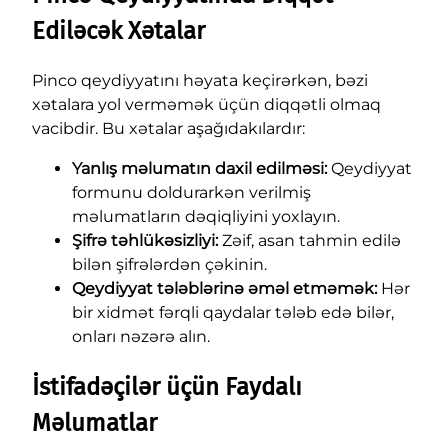
Ediləcək Xətalar
Pinco qeydiyyatını həyata keçirərkən, bəzi
xətalara yol verməmək üçün diqqətli olmaq
vacibdir. Bu xətalar aşağıdakılardır:
Yanlış məlumatın daxil edilməsi:
Qeydiyyat
formunu doldurarkən verilmiş
məlumatların dəqiqliyini yoxlayın.
Şifrə təhlükəsizliyi:
Zəif, asan tahmin edilə
bilən şifrələrdən çəkinin.
Qeydiyyat tələblərinə əməl etməmək:
Hər
bir xidmət fərqli qaydalar tələb edə bilər,
onları nəzərə alın.
İstifadəçilər üçün Faydalı
Məlumatlar