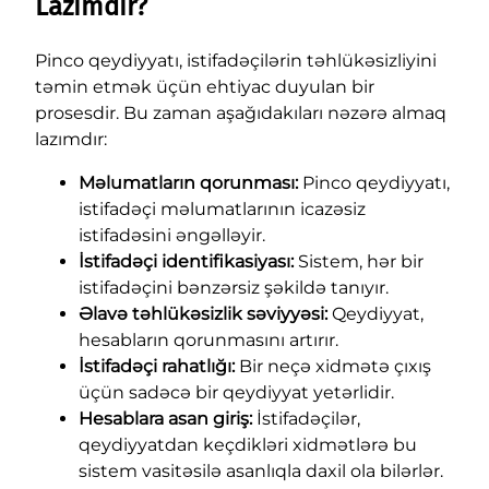
Lazımdır?
Pinco qeydiyyatı, istifadəçilərin təhlükəsizliyini
təmin etmək üçün ehtiyac duyulan bir
prosesdir. Bu zaman aşağıdakıları nəzərə almaq
lazımdır:
Məlumatların qorunması:
Pinco qeydiyyatı,
istifadəçi məlumatlarının icazəsiz
istifadəsini əngəlləyir.
İstifadəçi identifikasiyası:
Sistem, hər bir
istifadəçini bənzərsiz şəkildə tanıyır.
Əlavə təhlükəsizlik səviyyəsi:
Qeydiyyat,
hesabların qorunmasını artırır.
İstifadəçi rahatlığı:
Bir neçə xidmətə çıxış
üçün sadəcə bir qeydiyyat yetərlidir.
Hesablara asan giriş:
İstifadəçilər,
qeydiyyatdan keçdikləri xidmətlərə bu
sistem vasitəsilə asanlıqla daxil ola bilərlər.