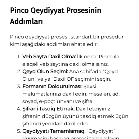
Pinco Qeydiyyat Prosesinin
Addımları
Pinco qeydiyyat prosesi, standart bir prosedur
kimi aşağıdakı addımları əhatə edir:
Veb Sayta Daxil Olma:
İlk öncə, Pinco ilə
əlaqəli veb saytına daxil olmalısınız.
Qeyd Olun Seçimi:
Ana səhifədə “Qeyd
Olun” və ya “Daxil Ol” seçimini seçin.
Formanın Doldurulması:
Şəxsi
məlumatlarınızı daxil edin, məsələn, ad,
soyad, e-poçt ünvanı və şifrə.
Şifrəni Təsdiq Etmək:
Daxil etdiyiniz
şifrənin düzgünlüyünü təsdiq etmək üçün
şifrənizi yenidən daxil edin.
Qeydiyyatı Tamamlamaq:
“Qeydiyyat”
düyməsini basaraq prosesi tamamlayın.