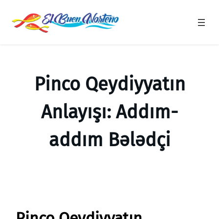
Saltar
al
contenido
Pinco Qeydiyyatın
Anlayışı: Addım-
addım Bələdçi
Pinco Qeydiyyatın