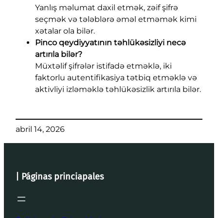
Yanlış məlumat daxil etmək, zəif şifrə
seçmək və tələblərə əməl etməmək kimi
xətalar ola bilər.
Pinco qeydiyyatının təhlükəsizliyi necə
artırıla bilər?
Müxtəlif şifrələr istifadə etməklə, iki
faktorlu autentifikasiya tətbiq etməklə və
aktivliyi izləməklə təhlükəsizlik artırıla bilər.
abril 14, 2026
| Páginas princiapales