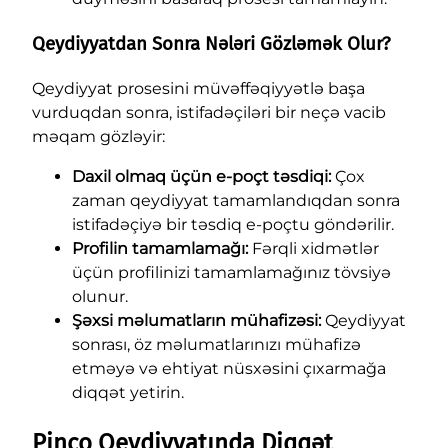
Qeydiyyatdan Sonra Nələri Gözləmək Olur?
Qeydiyyat prosesini müvəffəqiyyətlə başa
vurduqdan sonra, istifadəçiləri bir neçə vacib
məqam gözləyir:
Daxil olmaq üçün e-poçt təsdiqi:
Çox
zaman qeydiyyat tamamlandıqdan sonra
istifadəçiyə bir təsdiq e-poçtu göndərilir.
Profilin tamamlamağı:
Fərqli xidmətlər
üçün profilinizi tamamlamağınız tövsiyə
olunur.
Şəxsi məlumatların mühafizəsi:
Qeydiyyat
sonrası, öz məlumatlarınızı mühafizə
etməyə və ehtiyat nüsxəsini çıxarmağa
diqqət yetirin.
Pinco Qeydiyyatında Diqqət