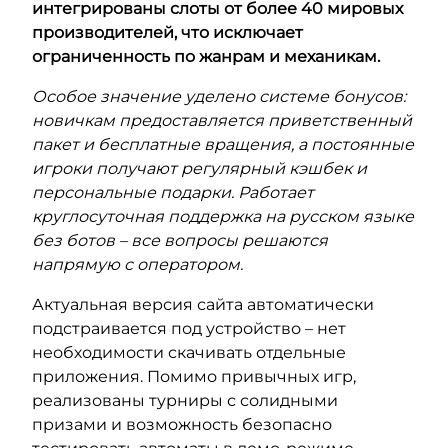
интегрированы слоты от более 40 мировых
производителей, что исключает
ограниченность по жанрам и механикам.
Особое значение уделено системе бонусов:
новичкам предоставляется приветственный
пакет и бесплатные вращения, а постоянные
игроки получают регулярный кэшбек и
персональные подарки. Работает
круглосуточная поддержка на русском языке
без ботов – все вопросы решаются
напрямую с оператором.
Актуальная версия сайта автоматически
подстраивается под устройство – нет
необходимости скачивать отдельные
приложения. Помимо привычных игр,
реализованы турниры с солидными
призами и возможность безопасно