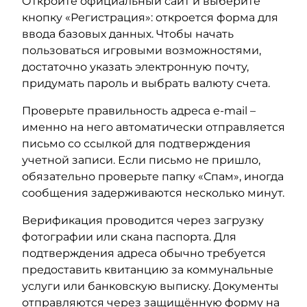
Откройте официальный сайт и выберите
кнопку «Регистрация»: откроется форма для
ввода базовых данных. Чтобы начать
пользоваться игровыми возможностями,
достаточно указать электронную почту,
придумать пароль и выбрать валюту счета.
Проверьте правильность адреса e-mail –
именно на него автоматически отправляется
письмо со ссылкой для подтверждения
учетной записи. Если письмо не пришло,
обязательно проверьте папку «Спам», иногда
сообщения задерживаются несколько минут.
Верификация проводится через загрузку
фотографии или скана паспорта. Для
подтверждения адреса обычно требуется
предоставить квитанцию за коммунальные
услуги или банковскую выписку. Документы
отправляются через защищённую форму на