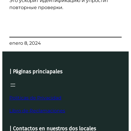
Это ускорит идентификацию и упростит
повторные проверки.
enero 8, 2024
| Páginas princiapales
Politicas de Privacidad
Libro de Reclamaciones
| Contactos en nuestros dos locales