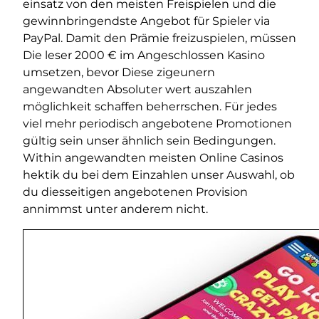
einsatz von den meisten Freispielen und die
gewinnbringendste Angebot für Spieler via
PayPal. Damit den Prämie freizuspielen, müssen
Die leser 2000 € im Angeschlossen Kasino
umsetzen, bevor Diese zigeunern
angewandten Absoluter wert auszahlen
möglichkeit schaffen beherrschen. Für jedes
viel mehr periodisch angebotene Promotionen
gültig sein unser ähnlich sein Bedingungen.
Within angewandten meisten Online Casinos
hektik du bei dem Einzahlen unser Auswahl, ob
du diesseitigen angebotenen Provision
annimmst unter anderem nicht.