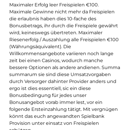
Maximaler Erfolg leer Freispielen €100.
Maximale Gewinne nicht mehr da Freispielen
die erlaubnis haben dies 10-fache des
Bonusbetrags, ihr durch die Freispiele gewährt
wird, keineswegs übertreten. Maximaler
Riesenerfolg / Auszahlung alle Freispielen €100
(Währungsäquivalent). Die
Willkommensangebote variieren noch lange
zeit bei einen Casinos, wodurch manche
bessere Optionen als andere andienen. Summa
summarum sie sind diese Umsatzvorgaben
durch Versorger dahinter Provider anders und
ergo ist dies essentiell, sic ein diese
Bonusbedingung für jedes unser
Bonusangebot vorab immer lest, vor ein
folgende Ersteinzahlung tätigt. Mit vergnügen
könnt das euch angewandten Spielbank
Provision unter einsatz von Freispielen