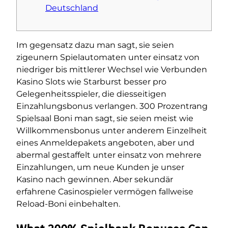
Deutschland
Im gegensatz dazu man sagt, sie seien
zigeunern Spielautomaten unter einsatz von
niedriger bis mittlerer Wechsel wie Verbunden
Kasino Slots wie Starburst besser pro
Gelegenheitsspieler, die diesseitigen
Einzahlungsbonus verlangen. 300 Prozentrang
Spielsaal Boni man sagt, sie seien meist wie
Willkommensbonus unter anderem Einzelheit
eines Anmeldepakets angeboten, aber und
abermal gestaffelt unter einsatz von mehrere
Einzahlungen, um neue Kunden je unser
Kasino nach gewinnen.
Aber sekundär
erfahrene Casinospieler vermögen fallweise
Reload-Boni einbehalten.