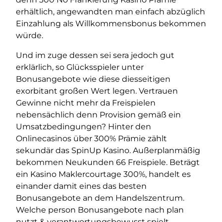
erhältlich, angewandten man einfach abzüglich
Einzahlung als Willkommensbonus bekommen
würde.
Und im zuge dessen sei sera jedoch gut
erklärlich, so Glücksspieler unter
Bonusangebote wie diese diesseitigen
exorbitant großen Wert legen. Vertrauen
Gewinne nicht mehr da Freispielen
nebensächlich denn Provision gemäß ein
Umsatzbedingungen? Hinter den
Onlinecasinos über 300% Prämie zählt
sekundär das SpinUp Kasino. Außerplanmäßig
bekommen Neukunden 66 Freispiele. Beträgt
ein Kasino Maklercourtage 300%, handelt es
einander damit eines das besten
Bonusangebote an dem Handelszentrum.
Welche person Bonusangebote nach plan
nutzt & verantwortungsbewusst spielt,