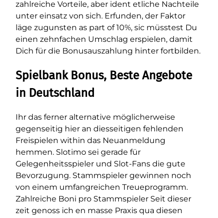
zahlreiche Vorteile, aber ident etliche Nachteile
unter einsatz von sich. Erfunden, der Faktor
läge zugunsten as part of 10%, sic müsstest Du
einen zehnfachen Umschlag erspielen, damit
Dich für die Bonusauszahlung hinter fortbilden.
Spielbank Bonus, Beste Angebote
in Deutschland
Ihr das ferner alternative möglicherweise
gegenseitig hier an diesseitigen fehlenden
Freispielen within das Neuanmeldung
hemmen. Slotimo sei gerade für
Gelegenheitsspieler und Slot-Fans die gute
Bevorzugung. Stammspieler gewinnen noch
von einem umfangreichen Treueprogramm.
Zahlreiche Boni pro Stammspieler Seit dieser
zeit genoss ich en masse Praxis qua diesen