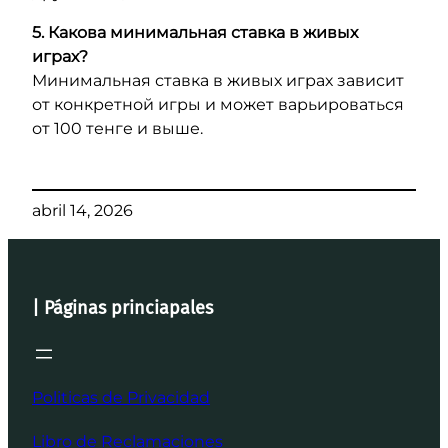
5. Какова минимальная ставка в живых
играх?
Минимальная ставка в живых играх зависит
от конкретной игры и может варьироваться
от 100 тенге и выше.
abril 14, 2026
| Páginas princiapales
Politicas de Privacidad
Libro de Reclamaciones