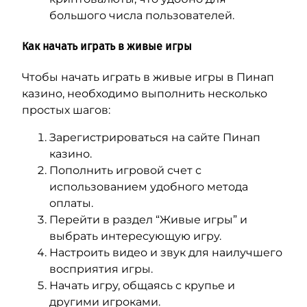
большого числа пользователей.
Как начать играть в живые игры
Чтобы начать играть в живые игры в Пинап
казино, необходимо выполнить несколько
простых шагов:
Зарегистрироваться на сайте Пинап
казино.
Пополнить игровой счет с
использованием удобного метода
оплаты.
Перейти в раздел “Живые игры” и
выбрать интересующую игру.
Настроить видео и звук для наилучшего
восприятия игры.
Начать игру, общаясь с крупье и
другими игроками.