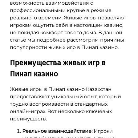
возможность взаимодействия с
профессиональными крупье в режиме
реального времени. Живые игры позволяют
игрокам ощутить себя в настоящем казино,
не покидая комфорт своего дома. В данной
статье мы подробнее рассмотрим причины
популярности живых игр в Пинап казино.
Преимущества живых игр в
Пинап казино
Живые игры в Пинап казино Казахстан
предоставляют уникальный опыт, который
трудно воспроизвести в стандартных
онлайн-играх. Вот несколько ключевых
преимуществ:
Реальное взаимодействие:
Игроки