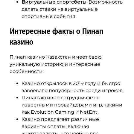
Виртуальные спортсбеты:
Возможность
делать ставки на виртуальные
спортивные события.
Интересные факты о Пинап
казино
Пинап казино Казахстан имеет свою
уникальную историю и интересные
особенности:
Казино открылось в 2019 году и быстро
завоевало популярность среди игроков.
Пинап активно сотрудничает с
известными провайдерами игр, такими
как Evolution Gaming и NetEnt.
Казино предлагает различные
варианты оплаты, включая
криптовалюты, что удобно для