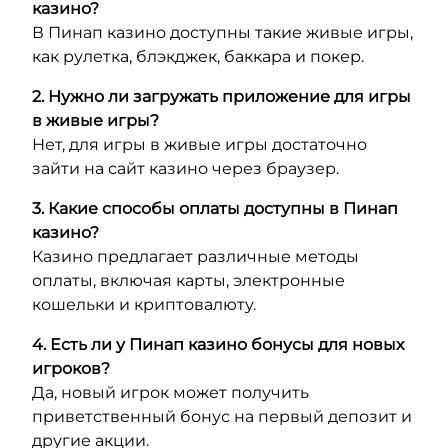
казино?
В Пинап казино доступны такие живые игры,
как рулетка, блэкджек, баккара и покер.
2. Нужно ли загружать приложение для игры
в живые игры?
Нет, для игры в живые игры достаточно
зайти на сайт казино через браузер.
3. Какие способы оплаты доступны в Пинап
казино?
Казино предлагает различные методы
оплаты, включая карты, электронные
кошельки и криптовалюту.
4. Есть ли у Пинап казино бонусы для новых
игроков?
Да, новый игрок может получить
приветственный бонус на первый депозит и
другие акции.