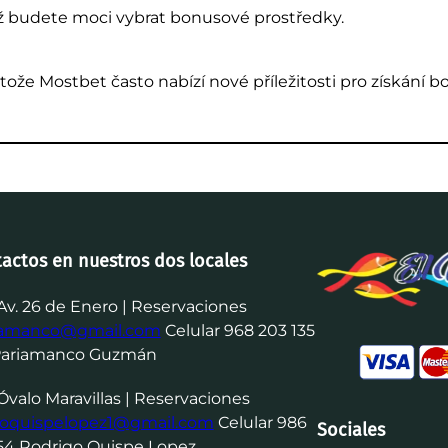
než budete moci vybrat bonusové prostředky.
že Mostbet často nabízí nové příležitosti pro získání b
tactos en nuestros dos locales
Av. 26 de Enero | Reservaciones
iamanco@gmail.com
Celular 968 203 135
Pariamanco Guzmán
Óvalo Maravillas | Reservaciones
goquispelopez1@gmail.com
Celular 986
Sociales
54 Rodrigo Quispe Lopez