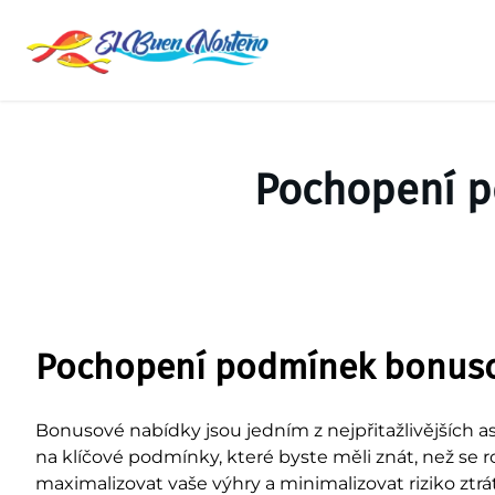
Saltar
al
contenido
Pochopení p
Pochopení podmínek bonuso
Bonusové nabídky jsou jedním z nejpřitažlivějších a
na klíčové podmínky, které byste měli znát, než 
maximalizovat vaše výhry a minimalizovat riziko ztr