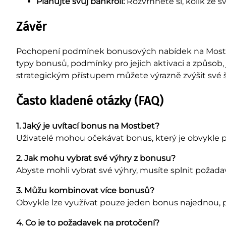
Plánujte svůj bankroll:
Rozvrhněte si, kolik ze 
Závěr
Pochopení podmínek bonusových nabídek na Mostbet 
typy bonusů, podmínky pro jejich aktivaci a způsob
strategickým přístupem můžete výrazně zvýšit své ša
Často kladené otázky (FAQ)
1. Jaký je uvítací bonus na Mostbet?
Uživatelé mohou očekávat bonus, který je obvykle pr
2. Jak mohu vybrat své výhry z bonusu?
Abyste mohli vybrat své výhry, musíte splnit poža
3. Můžu kombinovat více bonusů?
Obvykle lze využívat pouze jeden bonus najednou, 
4. Co je to požadavek na protočení?