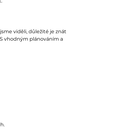
.
e viděli, důležité je znát
u. S vhodným plánováním a
h.