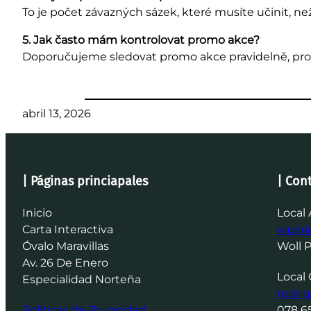
To je počet závazných sázek, které musíte učinit, 
5. Jak často mám kontrolovat promo akce?
Doporučujeme sledovat promo akce pravidelně, proto
abril 13, 2026
| Páginas princiapales
| Con
Inicio
Local 
Carta Interactiva
wpar
Óvalo Maravillas
Woll 
Av. 26 De Enero
Local 
Especialidad Norteña
rodri
Politicas de Privacidad
078 6