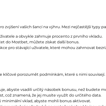
o zvýšení vašich šancí na výhru. Mezi nejčastější typy pat
ivatele a obvykle zahrnuje procento z prvního vkladu.
t do Mostbet, můžete získat další bonus.
kce pro stávající uživatele, které mohou zahrnovat bezr
e klíčové porozumět podmínkám, které s nimi souvisejí. 
, abyste vsadili určitý násobek bonusu, než budete moc
 což znamená, že jej musíte využít do určitého data.
 minimální vklad, abyste mohli bonus aktivovat.