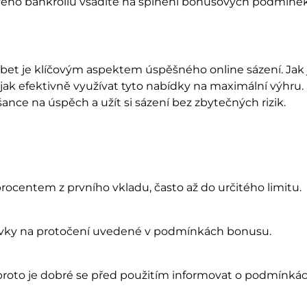
svého bankrollu vsadíte na splnění bonusových podmínek
je klíčovým aspektem úspěšného online sázení. Jak jsm
, jak efektivně využívat tyto nabídky na maximální výhr
nce na úspěch a užít si sázení bez zbytečných rizik.
ocentem z prvního vkladu, často až do určitého limitu.
davky na protočení uvedené v podmínkách bonusu.
proto je dobré se před použitím informovat o podmínkác