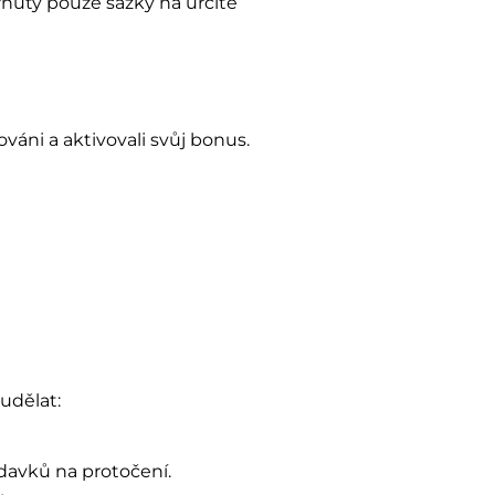
rnuty pouze sázky na určité
ováni a aktivovali svůj bonus.
udělat:
davků na protočení.