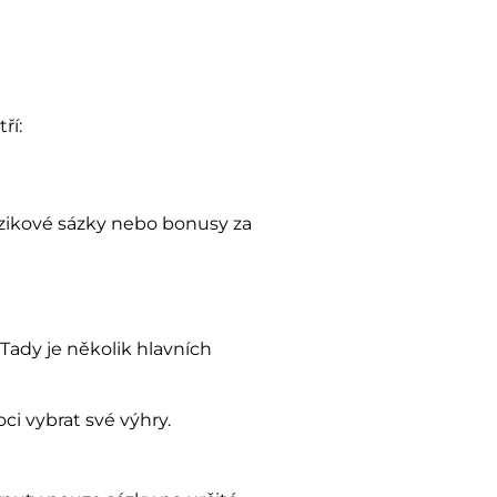
ří:
izikové sázky nebo bonusy za
Tady je několik hlavních
i vybrat své výhry.