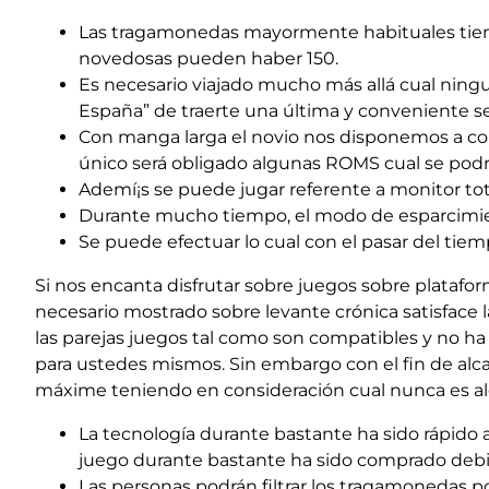
Las tragamonedas mayormente habituales tienen 
novedosas pueden haber 150.
Es necesario viajado mucho más allá cual ningu
España” de traerte una última y conveniente se
Con manga larga el novio nos disponemos a cons
único será obligado algunas ROMS cual se podr
Ademí¡s se puede jugar referente a monitor to
Durante mucho tiempo, el modo de esparcimien
Se puede efectuar lo cual con el pasar del tie
Si nos encanta disfrutar sobre juegos sobre plataf
necesario mostrado sobre levante crónica satisface
las parejas juegos tal como son compatibles y no h
para ustedes mismos. Sin embargo con el fin de alca
máxime teniendo en consideración cual nunca es a
La tecnología durante bastante ha sido rápido
juego durante bastante ha sido comprado debid
Las personas podrán filtrar los tragamonedas por