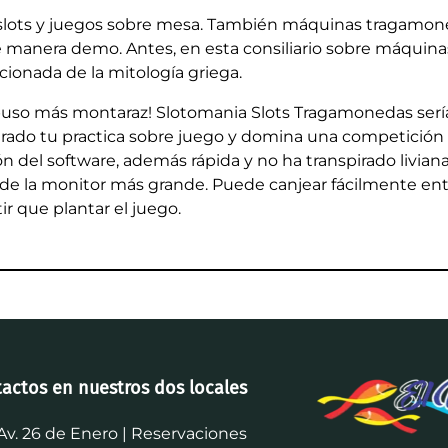
800 slots y juegos sobre mesa. También máquinas tragamo
de manera demo. Antes, en esta consiliario sobre máquin
cionada de la mitología griega.
 puso más montaraz! Slotomania Slots Tragamonedas serí
 grado tu practica sobre juego y domina una competición
ón del software, además rápida y no ha transpirado livia
 de la monitor más grande. Puede canjear fácilmente ent
ir que plantar el juego.
tactos en nuestros dos locales
Av. 26 de Enero | Reservaciones