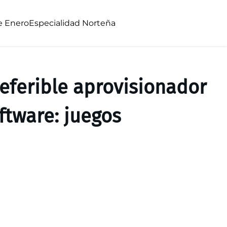
e Enero
Especialidad Norteña
referible aprovisionador
ftware: juegos