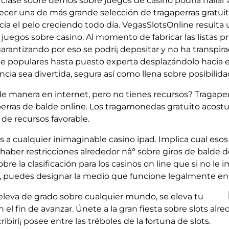
 clase sobre demos sobre juegos de casino podría hallar
recer una de más grande selección de tragaperras gratui
a el pelo creciendo todo día. VegasSlotsOnline resulta 
juegos sobre casino. Al momento de fabricar las listas p
rantizando por eso se podrí¡ depositar y no ha transpira
populares hasta puesto experta desplazándolo hacia el 
cia sea divertida, segura así­ como llena sobre posibilida
de manera en internet, pero no tienes recursos? Tragaper
rras de balde online. Los tragamonedas gratuito acostu
de recursos favorable.
as a cualquier inimaginable casino ipad. Implica cual esos
aber restricciones alrededor nâº sobre giros de balde d
re la clasificación para los casinos on line que si no le
, puedes designar la medio que funcione legalmente en s
Se eleva de grado sobre cualquier mundo, se eleva tu
 el fin de avanzar. Únete a la gran fiesta sobre slots alre
birí¡ posee entre las tréboles de la fortuna de slots.