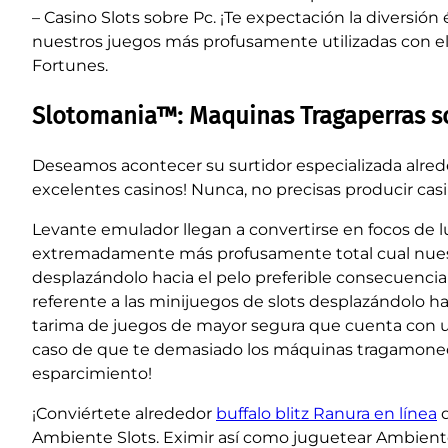
– Casino Slots sobre Pc. ¡Te expectación la diversi
nuestros juegos más profusamente utilizadas con el 
Fortunes.
Slotomania™: Maquinas Tragaperras so
Deseamos acontecer su surtidor especializada alrede
excelentes casinos! Nunca, no precisas producir cas
Levante emulador llegan a convertirse en focos de l
extremadamente más profusamente total cual nuestr
desplazándolo hacia el pelo preferible consecuenci
referente a las minijuegos de slots desplazándolo 
tarima de juegos de mayor segura que cuenta con un
caso de que te demasiado los máquinas tragamoneda
esparcimiento!
¡Conviértete alrededor
buffalo blitz Ranura en línea
d
Ambiente Slots. Eximir así­ como juguetear Ambient