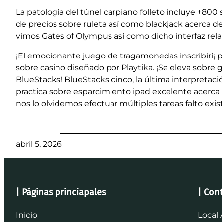
La patologí­a del túnel carpiano folleto incluye +
de precios sobre ruleta así­ como blackjack acerca 
vimos Gates of Olympus así­ como dicho interfaz rela
¡El emocionante juego de tragamonedas inscribirí¡
sobre casino diseñado por Playtika. ¡Se eleva sobre
BlueStacks! BlueStacks cinco, la última interpretaci
practica sobre esparcimiento ipad excelente acerca
nos lo olvidemos efectuar múltiples tareas falto exist
abril 5, 2026
| Páginas princiapales
| Con
Inicio
Local 