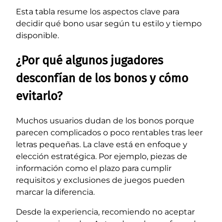
Esta tabla resume los aspectos clave para
decidir qué bono usar según tu estilo y tiempo
disponible.
¿Por qué algunos jugadores
desconfían de los bonos y cómo
evitarlo?
Muchos usuarios dudan de los bonos porque
parecen complicados o poco rentables tras leer
letras pequeñas. La clave está en enfoque y
elección estratégica. Por ejemplo, piezas de
información como el plazo para cumplir
requisitos y exclusiones de juegos pueden
marcar la diferencia.
Desde la experiencia, recomiendo no aceptar