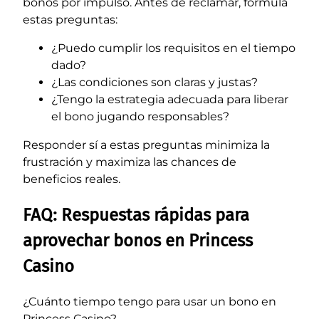
bonos por impulso. Antes de reclamar, formula
estas preguntas:
¿Puedo cumplir los requisitos en el tiempo
dado?
¿Las condiciones son claras y justas?
¿Tengo la estrategia adecuada para liberar
el bono jugando responsables?
Responder sí a estas preguntas minimiza la
frustración y maximiza las chances de
beneficios reales.
FAQ: Respuestas rápidas para
aprovechar bonos en Princess
Casino
¿Cuánto tiempo tengo para usar un bono en
Princess Casino?