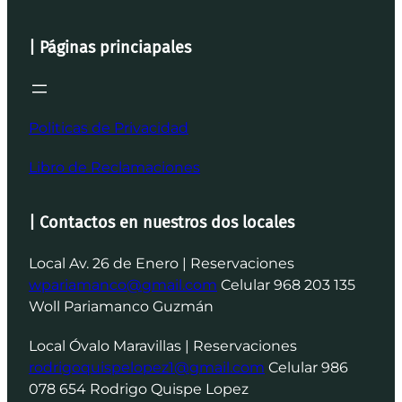
| Páginas princiapales
Politicas de Privacidad
Libro de Reclamaciones
| Contactos en nuestros dos locales
Local Av. 26 de Enero | Reservaciones
wpariamanco@gmail.com
Celular 968 203 135
Woll Pariamanco Guzmán
Local Óvalo Maravillas | Reservaciones
rodrigoquispelopez1@gmail.com
Celular 986
078 654 Rodrigo Quispe Lopez