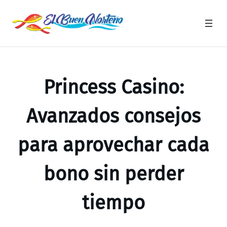
Saltar
al
contenido
Princess Casino:
Avanzados consejos
para aprovechar cada
bono sin perder
tiempo