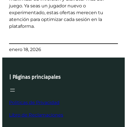
juego. Ya seas un jugador nuevo o
experimentado, estas ofertas merecen tu
atención para optimizar cada sesión en la
plataforma.
enero 18, 2026
| Páginas princiapales
Politicas de Privacidad
Libro de Reclamaciones