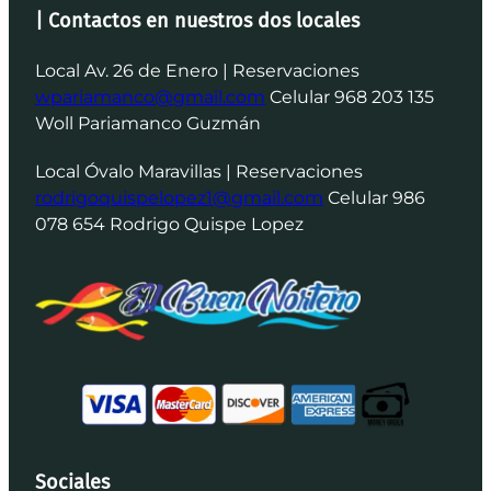
| Contactos en nuestros dos locales
Local Av. 26 de Enero | Reservaciones
wpariamanco@gmail.com
Celular 968 203 135
Woll Pariamanco Guzmán
Local Óvalo Maravillas | Reservaciones
rodrigoquispelopez1@gmail.com
Celular 986
078 654 Rodrigo Quispe Lopez
Sociales