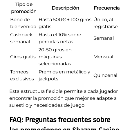
Tipo de
Descripción
Frecuencia
promoción
Bono de
Hasta 500€ + 100 giros
Único, al
bienvenida
gratis
registrarse
Cashback
Hasta el 10% sobre
Semanal
semanal
pérdidas netas
20-50 giros en
Giros gratis
máquinas
Mensual
seleccionadas
Torneos
Premios en metálico y
Quincenal
exclusivos
jackpots
Esta estructura flexible permite a cada jugador
encontrar la promoción que mejor se adapte a
su estilo y necesidades de juego.
FAQ: Preguntas frecuentes sobre