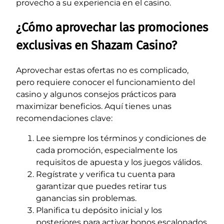
provecho a su experiencia en el casino.
¿Cómo aprovechar las promociones
exclusivas en Shazam Casino?
Aprovechar estas ofertas no es complicado,
pero requiere conocer el funcionamiento del
casino y algunos consejos prácticos para
maximizar beneficios. Aquí tienes unas
recomendaciones clave:
Lee siempre los términos y condiciones de
cada promoción, especialmente los
requisitos de apuesta y los juegos válidos.
Regístrate y verifica tu cuenta para
garantizar que puedes retirar tus
ganancias sin problemas.
Planifica tu depósito inicial y los
posteriores para activar bonos escalonados