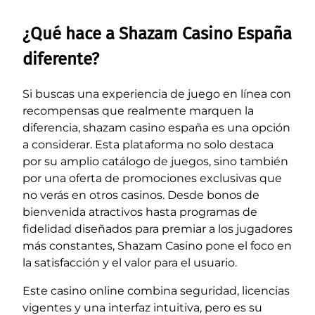
¿Qué hace a Shazam Casino España
diferente?
Si buscas una experiencia de juego en línea con
recompensas que realmente marquen la
diferencia, shazam casino españa es una opción
a considerar. Esta plataforma no solo destaca
por su amplio catálogo de juegos, sino también
por una oferta de promociones exclusivas que
no verás en otros casinos. Desde bonos de
bienvenida atractivos hasta programas de
fidelidad diseñados para premiar a los jugadores
más constantes, Shazam Casino pone el foco en
la satisfacción y el valor para el usuario.
Este casino online combina seguridad, licencias
vigentes y una interfaz intuitiva, pero es su