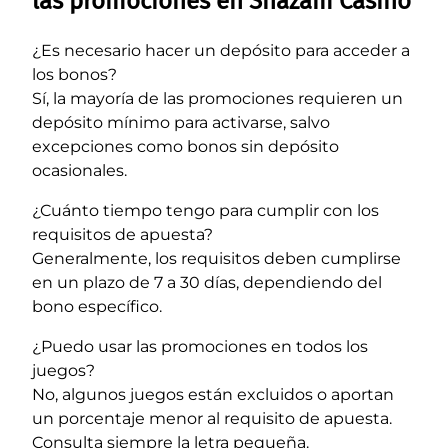
las promociones en Shazam Casino
¿Es necesario hacer un depósito para acceder a
los bonos?
Sí, la mayoría de las promociones requieren un
depósito mínimo para activarse, salvo
excepciones como bonos sin depósito
ocasionales.
¿Cuánto tiempo tengo para cumplir con los
requisitos de apuesta?
Generalmente, los requisitos deben cumplirse
en un plazo de 7 a 30 días, dependiendo del
bono específico.
¿Puedo usar las promociones en todos los
juegos?
No, algunos juegos están excluidos o aportan
un porcentaje menor al requisito de apuesta.
Consulta siempre la letra pequeña.