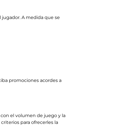
el jugador. A medida que se
ciba promociones acordes a
s con el volumen de juego y la
iterios para ofrecerles la