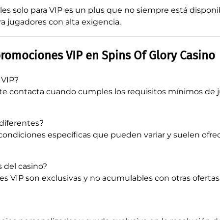
s solo para VIP es un plus que no siempre está disponib
a jugadores con alta exigencia.
promociones VIP en Spins Of Glory Casino
 VIP?
y te contacta cuando cumples los requisitos mínimos de 
diferentes?
ondiciones específicas que pueden variar y suelen ofre
 del casino?
VIP son exclusivas y no acumulables con otras ofertas,