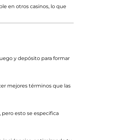
le en otros casinos, lo que
juego y depósito para formar
cer mejores términos que las
 pero esto se especifica