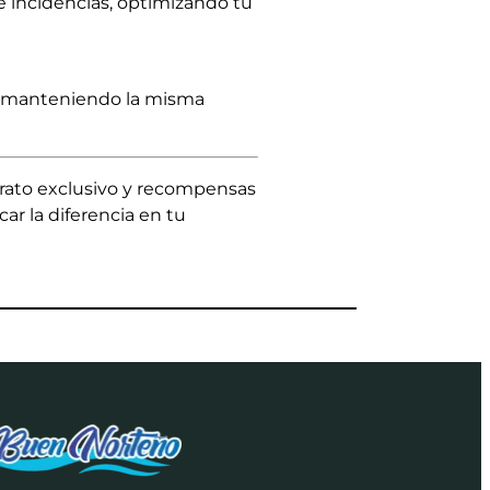
e incidencias, optimizando tu
s, manteniendo la misma
rato exclusivo y recompensas
ar la diferencia en tu