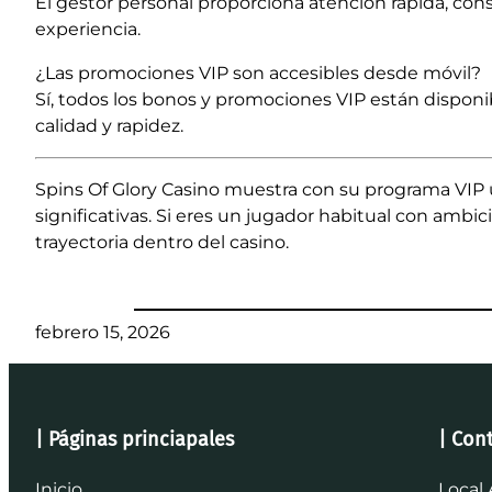
El gestor personal proporciona atención rápida, cons
experiencia.
¿Las promociones VIP son accesibles desde móvil?
Sí, todos los bonos y promociones VIP están dispon
calidad y rapidez.
Spins Of Glory Casino muestra con su programa VIP
significativas. Si eres un jugador habitual con amb
trayectoria dentro del casino.
febrero 15, 2026
| Páginas princiapales
| Con
Inicio
Local 