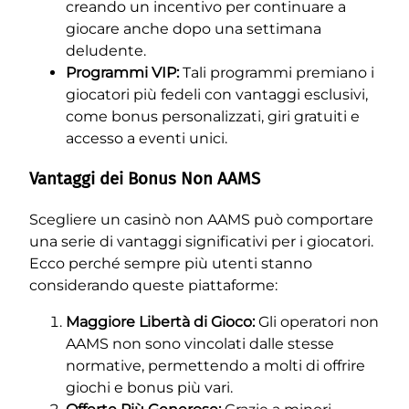
creando un incentivo per continuare a
giocare anche dopo una settimana
deludente.
Programmi VIP:
Tali programmi premiano i
giocatori più fedeli con vantaggi esclusivi,
come bonus personalizzati, giri gratuiti e
accesso a eventi unici.
Vantaggi dei Bonus Non AAMS
Scegliere un casinò non AAMS può comportare
una serie di vantaggi significativi per i giocatori.
Ecco perché sempre più utenti stanno
considerando queste piattaforme:
Maggiore Libertà di Gioco:
Gli operatori non
AAMS non sono vincolati dalle stesse
normative, permettendo a molti di offrire
giochi e bonus più vari.