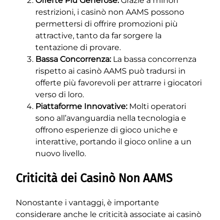
Offerte Più Generose:
Grazie a minori
restrizioni, i casinò non AAMS possono
permettersi di offrire promozioni più
attractive, tanto da far sorgere la
tentazione di provare.
Bassa Concorrenza:
La bassa concorrenza
rispetto ai casinò AAMS può tradursi in
offerte più favorevoli per attrarre i giocatori
verso di loro.
Piattaforme Innovative:
Molti operatori
sono all’avanguardia nella tecnologia e
offrono esperienze di gioco uniche e
interattive, portando il gioco online a un
nuovo livello.
Criticità dei Casinò Non AAMS
Nonostante i vantaggi, è importante
considerare anche le criticità associate ai casinò