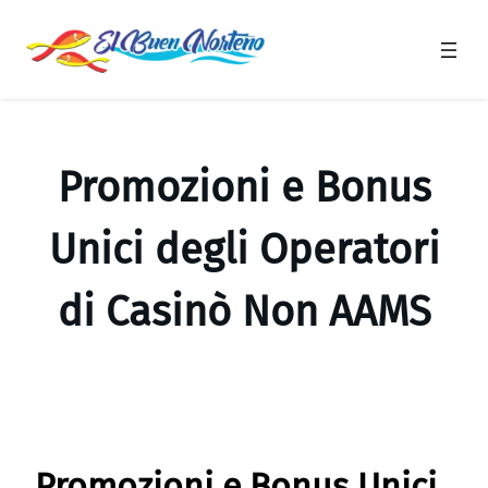
Saltar
al
contenido
Promozioni e Bonus
Unici degli Operatori
di Casinò Non AAMS
Promozioni e Bonus Unici