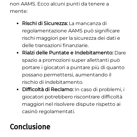
non AAMS. Ecco alcuni punti da tenere a
mente:
Rischi di Sicurezza:
La mancanza di
regolamentazione AAMS può significare
rischi maggiori per la sicurezza dei dati e
delle transazioni finanziarie.
Rialzi delle Puntate e Indebitamento:
Dare
spazio a promozioni super allettanti può
portare i giocatori a puntare più di quanto
possano permettersi, aumentando il
rischio di indebitamento.
Difficoltà di Reclamo:
In caso di problemi, i
giocatori potrebbero riscontrare difficoltà
maggiori nel risolvere dispute rispetto ai
casinò regolamentati.
Conclusione