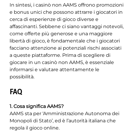
In sintesi, i casinò non AAMS offrono promozioni
e bonus unici che possono attrarre i giocatori in
cerca di esperienze di gioco diverse e
affascinanti. Sebbene ci siano vantaggi notevoli,
come offerte più generose e una maggiore
libertà di gioco, è fondamentale che i giocatori
facciano attenzione ai potenziali rischi associati
a queste piattaforme. Prima di scegliere di
giocare in un casinò non AAMS, è essenziale
informarsi e valutare attentamente le
possibilità.
FAQ
1. Cosa significa AAMS?
AAMS sta per ‘Amministrazione Autonoma dei
Monopoli di Stato’, ed è l’autorità italiana che
regola il gioco online.