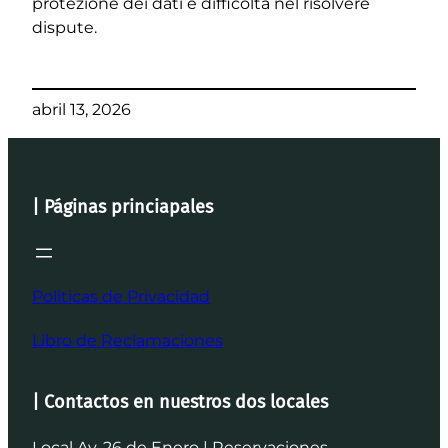
protezione dei dati e difficoltà nel risolvere
dispute.
abril 13, 2026
| Páginas princiapales
Politicas de Privacidad
Libro de Reclamaciones
| Contactos en nuestros dos locales
Local Av. 26 de Enero | Reservaciones