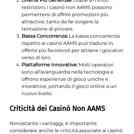
Offerte Più Generose:
Grazie a minori
restrizioni, i casinò non AAMS possono
permettersi di offrire promozioni più
attractive, tanto da far sorgere la
tentazione di provare.
Bassa Concorrenza:
La bassa concorrenza
rispetto ai casinò AAMS può tradursi in
offerte più favorevoli per attrarre i giocatori
verso di loro.
Piattaforme Innovative:
Molti operatori
sono all’avanguardia nella tecnologia e
offrono esperienze di gioco uniche e
interattive, portando il gioco online a un
nuovo livello.
Criticità dei Casinò Non AAMS
Nonostante i vantaggi, è importante
considerare anche le criticità associate ai casinò