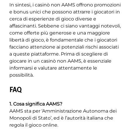
In sintesi, i casinò non AAMS offrono promozioni
e bonus unici che possono attrarre i giocatori in
cerca di esperienze di gioco diverse e
affascinanti. Sebbene ci siano vantaggi notevoli,
come offerte più generose e una maggiore
libertà di gioco, è fondamentale che i giocatori
facciano attenzione ai potenziali rischi associati
a queste piattaforme. Prima di scegliere di
giocare in un casinò non AAMS, è essenziale
informarsi e valutare attentamente le
possibilità.
FAQ
1. Cosa significa AAMS?
AAMS sta per ‘Amministrazione Autonoma dei
Monopoli di Stato’, ed è l’autorità italiana che
regola il gioco online.