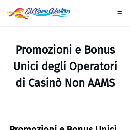
Saltar
al
contenido
Promozioni e Bonus
Unici degli Operatori
di Casinò Non AAMS
Promozioni e Bonus Unici