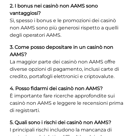
2. I bonus nei casinò non AAMS sono
vantaggiosi?
Sì, spesso i bonus e le promozioni dei casinò
non AAMS sono più generosi rispetto a quelli
degli operatori AAMS.
3. Come posso depositare in un casinò non
AAMS?
La maggior parte dei casinò non AAMS offre
diverse opzioni di pagamento, inclusi carte di
credito, portafogli elettronici e criptovalute.
4. Posso fidarmi dei casinò non AAMS?
È importante fare ricerche approfondite sui
casinò non AAMS e leggere le recensioni prima
di registrarti.
5. Quali sono i rischi dei casinò non AAMS?
I principali rischi includono la mancanza di