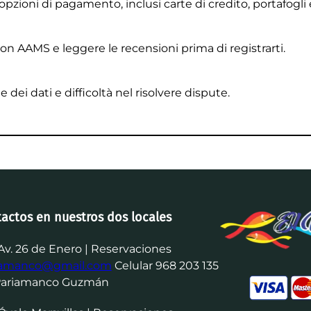
zioni di pagamento, inclusi carte di credito, portafogli e
on AAMS e leggere le recensioni prima di registrarti.
 dei dati e difficoltà nel risolvere dispute.
tactos en nuestros dos locales
Av. 26 de Enero | Reservaciones
iamanco@gmail.com
Celular 968 203 135
Pariamanco Guzmán