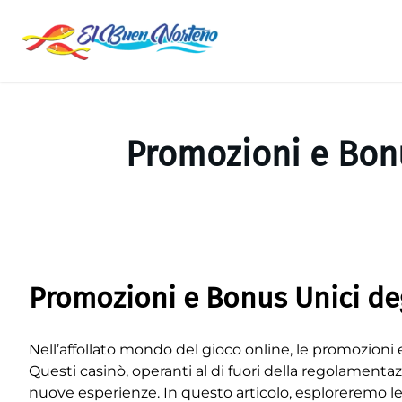
Saltar
al
contenido
Promozioni e Bonu
Promozioni e Bonus Unici de
Nell’affollato mondo del gioco online, le promozion
Questi casinò, operanti al di fuori della regolamentazi
nuove esperienze. In questo articolo, esploreremo le