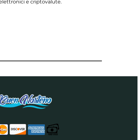
lettronici e criptovalute.