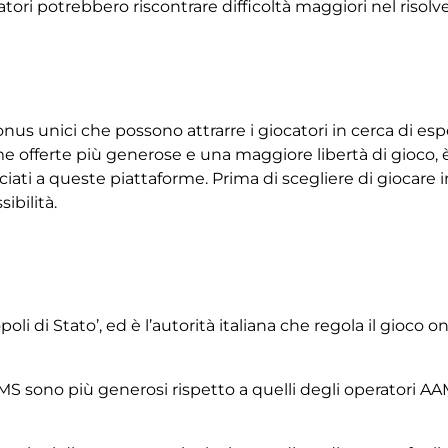
atori potrebbero riscontrare difficoltà maggiori nel risolv
nus unici che possono attrarre i giocatori in cerca di esp
me offerte più generose e una maggiore libertà di gioco,
sociati a queste piattaforme. Prima di scegliere di giocare
ibilità.
i Stato’, ed è l’autorità italiana che regola il gioco on
MS sono più generosi rispetto a quelli degli operatori AA