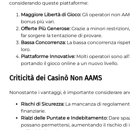
considerando queste piattaforme:
Maggiore Libertà di Gioco:
Gli operatori non AAM
bonus più vari.
Offerte Più Generose:
Grazie a minori restrizion
far sorgere la tentazione di provare.
Bassa Concorrenza:
La bassa concorrenza rispetto
loro.
Piattaforme Innovative:
Molti operatori sono all
portando il gioco online a un nuovo livello.
Criticità dei Casinò Non AAMS
Nonostante i vantaggi, è importante considerare anch
Rischi di Sicurezza:
La mancanza di regolamentazi
finanziarie.
Rialzi delle Puntate e Indebitamento:
Dare spaz
possano permettersi, aumentando il rischio di