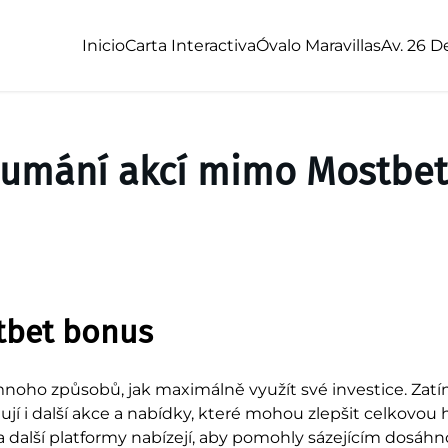
Inicio
Carta Interactiva
Óvalo Maravillas
Av. 26 D
oumání akcí mimo Mostbet
tbet bonus
noho způsobů, jak maximálně využít své investice. Zat
jí i další akce a nabídky, které mohou zlepšit celkovou 
další platformy nabízejí, aby pomohly sázejícím dosáhnou