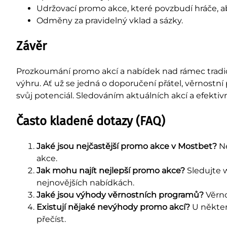
Udržovací promo akce, které povzbudí hráče, aby
Odměny za pravidelný vklad a sázky.
Závěr
Prozkoumání promo akcí a nabídek nad rámec tradic
výhru. Ať už se jedná o doporučení přátel, věrnost
svůj potenciál. Sledováním aktuálních akcí a efek
Často kladené dotazy (FAQ)
Jaké jsou nejčastější promo akce v Mostbet?
Ne
akce.
Jak mohu najít nejlepší promo akce?
Sledujte w
nejnovějších nabídkách.
Jaké jsou výhody věrnostních programů?
Věrno
Existují nějaké nevýhody promo akcí?
U někter
přečíst.