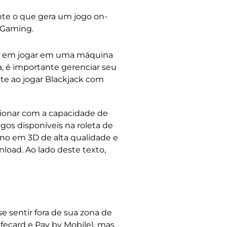
ente o que gera um jogo on-
n Gaming.
do em jogar em uma máquina
, é importante gerenciar seu
nte ao jogar Blackjack com
cionar com a capacidade de
gos disponíveis na roleta de
ino em 3D de alta qualidade e
nload. Ao lado deste texto,
 sentir fora de sua zona de
ecard e Pay by Mobile), mas