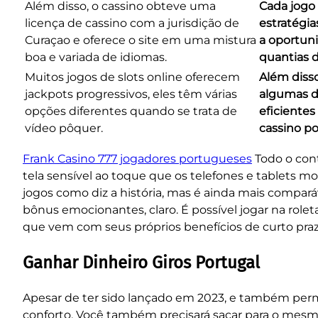
Além disso, o cassino obteve uma
Cada jogo 
licença de cassino com a jurisdição de
estratégia
Curaçao e oferece o site em uma mistura
a oportun
boa e variada de idiomas.
quantias d
Muitos jogos de slots online oferecem
Além diss
jackpots progressivos, eles têm várias
algumas d
opções diferentes quando se trata de
eficientes
vídeo pôquer.
cassino po
Frank Casino 777 jogadores portugueses
Todo o cont
tela sensível ao toque que os telefones e tablets m
jogos como diz a história, mas é ainda mais compará
bônus emocionantes, claro. É possível jogar na role
que vem com seus próprios benefícios de curto praz
Ganhar Dinheiro Giros Portugal
Apesar de ter sido lançado em 2023, e também permi
conforto. Você também precisará sacar para o mes