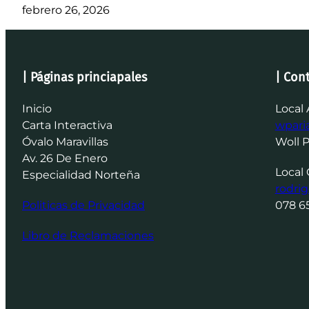
febrero 26, 2026
| Páginas princiapales
| Con
Inicio
Local 
Carta Interactiva
wpar
Óvalo Maravillas
Woll 
Av. 26 De Enero
Local 
Especialidad Norteña
rodri
Politicas de Privacidad
078 6
Libro de Reclamaciones