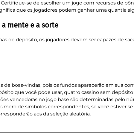
os. Certifique-se de escolher um jogo com recursos de b
nifica que os jogadores podem ganhar uma quantia signi
a a mente e a sorte
mas de depósito, os jogadores devem ser capazes de sa
tis de boas-vindas, pois os fundos aparecerão em sua co
epósito que você pode usar, quatro cassino sem depósito
nações vencedoras no jogo base são determinadas pelo n
mero de símbolos correspondentes, se você estiver se 
rresponderão aos da seleção aleatória.