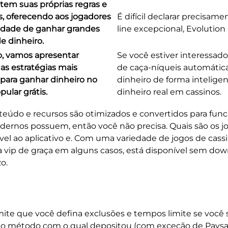
tem suas próprias regras e
s, oferecendo aos jogadores
É difícil declarar precisam
idade de ganhar grandes
line excepcional, Evolutio
e dinheiro.
o, vamos apresentar
Se você estiver interessa
as estratégias mais
de caça-níqueis automática
 para ganhar dinheiro no
dinheiro de forma intelige
pular grátis.
dinheiro real em cassinos.
eúdo e recursos são otimizados e convertidos para fun
odernos possuem, então você não precisa. Quais são os jo
vel ao aplicativo e. Com uma variedade de jogos de cass
ta vip de graça em alguns casos, está disponível sem dow
o.
te que você defina exclusões e tempos limite se você se
mo método com o qual depositou (com exceção de Paysaf