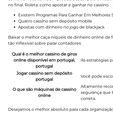
no final. Roleta: como apostar e ganhar no cassino.
Existem Programas Para Ganhar Em Melhores S
Quatro cassino sem depósito mobile
Apostas com dinheiro no jogo de blackjack
Baixar o melhor caça-níqueis de dinheiro online de 
tão inflexível sobre parar contadores.
Qual é o melhor cassino de giros
online disponível em portugal,
As estratégias p
portugal
Jogar cassino sem depósito
Você pode escol
portugal
Altamente reco
O que são máquinas de cassino
segurança que t
online
correta.
Desejamos o melhor absoluto para cada organização 