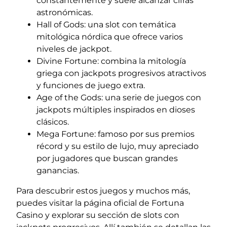
constantemente y suele alcanzar cifras
astronómicas.
Hall of Gods: una slot con temática
mitológica nórdica que ofrece varios
niveles de jackpot.
Divine Fortune: combina la mitología
griega con jackpots progresivos atractivos
y funciones de juego extra.
Age of the Gods: una serie de juegos con
jackpots múltiples inspirados en dioses
clásicos.
Mega Fortune: famoso por sus premios
récord y su estilo de lujo, muy apreciado
por jugadores que buscan grandes
ganancias.
Para descubrir estos juegos y muchos más,
puedes visitar la página oficial de Fortuna
Casino y explorar su sección de slots con