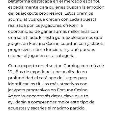
plataforma destacada en el mercado español,
especialmente para quienes buscan la emoción
de los jackpots progresivos. Estos premios
acumulativos, que crecen con cada apuesta
realizada por los jugadores, ofrecen la
oportunidad de ganar sumas millonarias con
una sola tirada. En esta guía, exploraremos qué
juegos en Fortuna Casino cuentan con jackpots
progresivos, cómo funcionan y qué puedes
esperar al jugar en esta categoría.
Como experto en el sector iGaming con más de
10 años de experiencia, he analizado en
profundidad el catálogo de juegos para
identificar los títulos más atractivos con
jackpots progresivos en Fortuna Casino.
Además, encontrarás datos clave que te
ayudarán a comprender mejor este tipo de
apuestas y sacarles el máximo partido.