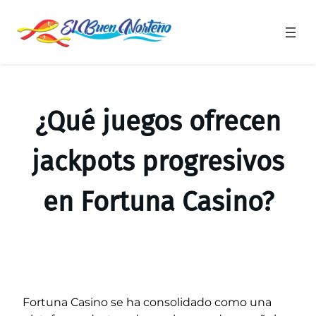
Saltar
al
contenido
¿Qué juegos ofrecen
jackpots progresivos
en Fortuna Casino?
Fortuna Casino se ha consolidado como una