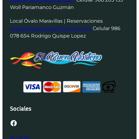
Woll Pariamanco Guzmán
Local Óvalo Maravillas | Reservaciones
rodrigoquispelopez1@gmail.com
Celular 986
078 654 Rodrigo Quispe Lopez
Sociales
Facebook
Acceder