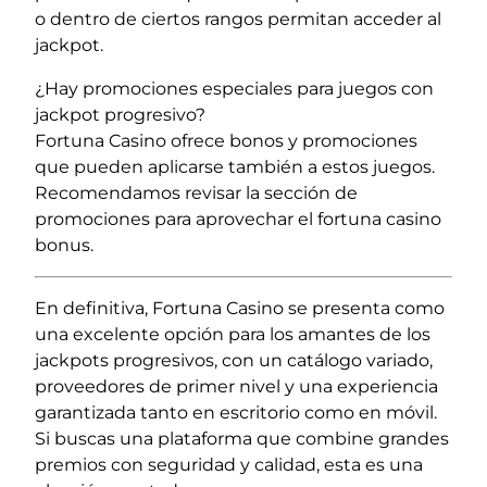
o dentro de ciertos rangos permitan acceder al
jackpot.
¿Hay promociones especiales para juegos con
jackpot progresivo?
Fortuna Casino ofrece bonos y promociones
que pueden aplicarse también a estos juegos.
Recomendamos revisar la sección de
promociones para aprovechar el fortuna casino
bonus.
En definitiva, Fortuna Casino se presenta como
una excelente opción para los amantes de los
jackpots progresivos, con un catálogo variado,
proveedores de primer nivel y una experiencia
garantizada tanto en escritorio como en móvil.
Si buscas una plataforma que combine grandes
premios con seguridad y calidad, esta es una