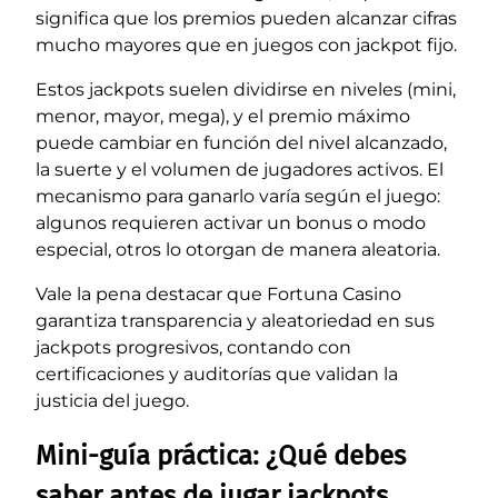
significa que los premios pueden alcanzar cifras
mucho mayores que en juegos con jackpot fijo.
Estos jackpots suelen dividirse en niveles (mini,
menor, mayor, mega), y el premio máximo
puede cambiar en función del nivel alcanzado,
la suerte y el volumen de jugadores activos. El
mecanismo para ganarlo varía según el juego:
algunos requieren activar un bonus o modo
especial, otros lo otorgan de manera aleatoria.
Vale la pena destacar que Fortuna Casino
garantiza transparencia y aleatoriedad en sus
jackpots progresivos, contando con
certificaciones y auditorías que validan la
justicia del juego.
Mini-guía práctica: ¿Qué debes
saber antes de jugar jackpots