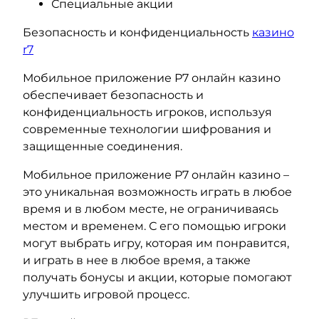
Специальные акции
Безопасность и конфиденциальность
казино
r7
Мобильное приложение Р7 онлайн казино
обеспечивает безопасность и
конфиденциальность игроков, используя
современные технологии шифрования и
защищенные соединения.
Мобильное приложение Р7 онлайн казино –
это уникальная возможность играть в любое
время и в любом месте, не ограничиваясь
местом и временем. С его помощью игроки
могут выбрать игру, которая им понравится,
и играть в нее в любое время, а также
получать бонусы и акции, которые помогают
улучшить игровой процесс.