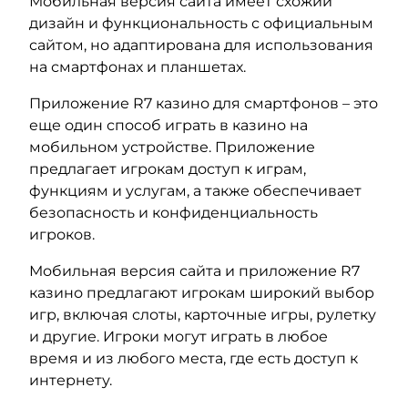
Мобильная версия сайта имеет схожий
дизайн и функциональность с официальным
сайтом, но адаптирована для использования
на смартфонах и планшетах.
Приложение R7 казино для смартфонов – это
еще один способ играть в казино на
мобильном устройстве. Приложение
предлагает игрокам доступ к играм,
функциям и услугам, а также обеспечивает
безопасность и конфиденциальность
игроков.
Мобильная версия сайта и приложение R7
казино предлагают игрокам широкий выбор
игр, включая слоты, карточные игры, рулетку
и другие. Игроки могут играть в любое
время и из любого места, где есть доступ к
интернету.