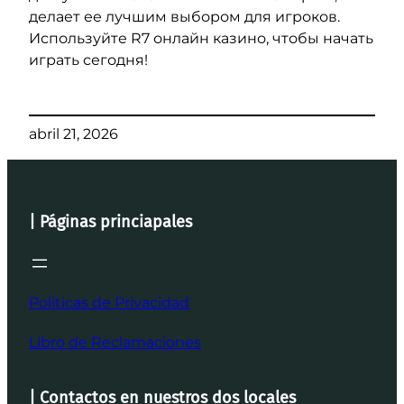
делает ее лучшим выбором для игроков.
Используйте R7 онлайн казино, чтобы начать
играть сегодня!
abril 21, 2026
| Páginas princiapales
Politicas de Privacidad
Libro de Reclamaciones
| Contactos en nuestros dos locales