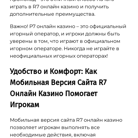
играть в R7 онлайн казино и получить
дополнительные преимущества.
Важно! Р7 онлайн казино – это официальный
игорный оператор, и игроки должны быть
уверены в том, что играют в официальном
игорном операторе. Никогда не играйте в
неофициальных игорных операторах!
Удобство и Комфорт: Как
Мобильная Версия Сайта R7
Онлайн Казино Помогает
Игрокам
Мобильная версия сайта R7 онлайн казино
позволяет игрокам выполнять все
необходимые действия, включая