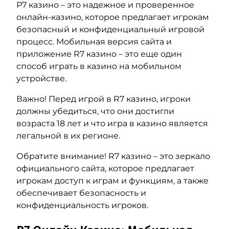
Р7 казино – это надежное и проверенное
онлайн-казино, которое предлагает игрокам
безопасный и конфиденциальный игровой
процесс. Мобильная версия сайта и
приложение R7 казино – это еще один
способ играть в казино на мобильном
устройстве.
Важно! Перед игрой в R7 казино, игроки
должны убедиться, что они достигли
возраста 18 лет и что игра в казино является
легальной в их регионе.
Обратите внимание! R7 казино – это зеркало
официального сайта, которое предлагает
игрокам доступ к играм и функциям, а также
обеспечивает безопасность и
конфиденциальность игроков.