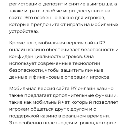
регистрацию, депозит и снятие выигрыша, а
также играть в любые игры, доступные на
сайте. Это особенно важно для игроков,
которые предпочитают играть на мобильных
устройствах.
Кроме того, мобильная версия сайта R7
онлайн казино обеспечивает безопасность и
конфиденциальность игроков. Она
использует современные технологии
безопасности, чтобы защитить личные
данные и финансовые операции игроков.
Мобильная версия сайта R7 онлайн казино
также предлагает дополнительные функции,
такие как мобильный чат, который позволяет
игрокам общаться друг с другом и с
поддержкой казино в реальном времени.
Это особенно полезно для игроков, которые