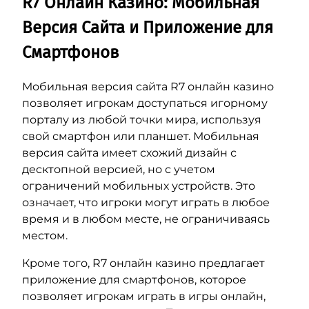
R7 Онлайн Казино: Мобильная
Версия Сайта и Приложение для
Смартфонов
Мобильная версия сайта R7 онлайн казино
позволяет игрокам доступаться игорному
порталу из любой точки мира, используя
свой смартфон или планшет. Мобильная
версия сайта имеет схожий дизайн с
десктопной версией, но с учетом
ограничений мобильных устройств. Это
означает, что игроки могут играть в любое
время и в любом месте, не ограничиваясь
местом.
Кроме того, R7 онлайн казино предлагает
приложение для смартфонов, которое
позволяет игрокам играть в игры онлайн,