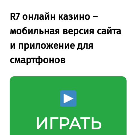
R7 онлайн казино –
мобильная версия сайта
и приложение для
смартфонов
ИГРАТЬ