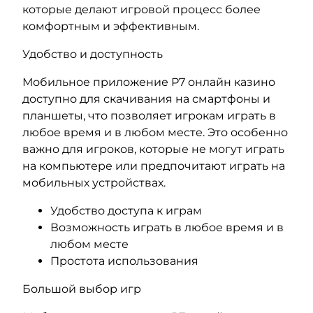
которые делают игровой процесс более
комфортным и эффективным.
Удобство и доступность
Мобильное приложение Р7 онлайн казино
доступно для скачивания на смартфоны и
планшеты, что позволяет игрокам играть в
любое время и в любом месте. Это особенно
важно для игроков, которые не могут играть
на компьютере или предпочитают играть на
мобильных устройствах.
Удобство доступа к играм
Возможность играть в любое время и в
любом месте
Простота использования
Большой выбор игр