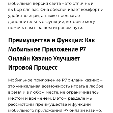
мобильная версия сайта – это отличный
выбор для вас. Она обеспечивает комфорт и
удобство игры, а также предлагает
дополнительные функции, которые могут
помочь вам в вашем игровом пути.
Преимущества и Функции: Как
Мобильное Приложение Р7
Онлайн Казино Улучшает
Игровой Процесс
Мобильное приложение Р7 онлайн казино –
это уникальная возможность играть в любое
время и в любом месте, не ограничиваясь
местом и временем. В этом разделе мы
рассмотрим преимущества и функции
мобильного приложения Р7 онлайн казино,