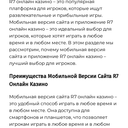
R7 онлайн казино – это популярная
платформа для игроков, которые ищут
развлекательные и прибыльные игры.
Мобильная версия сайта и приложение R7
онлайн казино – это идеальный выбор для
игроков, которые хотят играть в любое
время и в любом месте. В этом разделе мы
рассмотрим, почему мобильная версия
сайта и приложение R7 онлайн казино –
лучший выбор для игроков.
Преимущества Мобильной Версии Сайта R7
Онлайн Казино
Мобильная версия сайта R7 онлайн казино –
это удобный способ играть в любое время и
в любом месте. Она доступна для
смартфонов и планшетов, что позволяет
игрокам играть в любое время и в любом