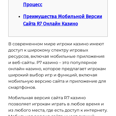
Процесс
Преимущества Мобильной Версии
Сайта R7 Онлайн Казино
В современном мире игроки казино имеют
доступ к широкому спектру игровых
ресурсов, включая мобильные приложения
и веб-сайты. Р7 казино – это популярное
онлайн-казино, которое предлагает игрокам
широкий выбор игр и функций, включая
мобильную версию сайта и приложение для
смартфонов.
Мобильная версия сайта R7 казино
позволяет игрокам играть в любое время и
из любого места, где есть доступ к интернету.