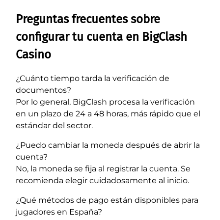
Preguntas frecuentes sobre
configurar tu cuenta en BigClash
Casino
¿Cuánto tiempo tarda la verificación de
documentos?
Por lo general, BigClash procesa la verificación
en un plazo de 24 a 48 horas, más rápido que el
estándar del sector.
¿Puedo cambiar la moneda después de abrir la
cuenta?
No, la moneda se fija al registrar la cuenta. Se
recomienda elegir cuidadosamente al inicio.
¿Qué métodos de pago están disponibles para
jugadores en España?