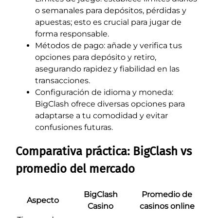
o semanales para depósitos, pérdidas y
apuestas; esto es crucial para jugar de
forma responsable.
Métodos de pago: añade y verifica tus
opciones para depósito y retiro,
asegurando rapidez y fiabilidad en las
transacciones.
Configuración de idioma y moneda:
BigClash ofrece diversas opciones para
adaptarse a tu comodidad y evitar
confusiones futuras.
Comparativa práctica: BigClash vs
promedio del mercado
BigClash
Promedio de
Aspecto
Casino
casinos online