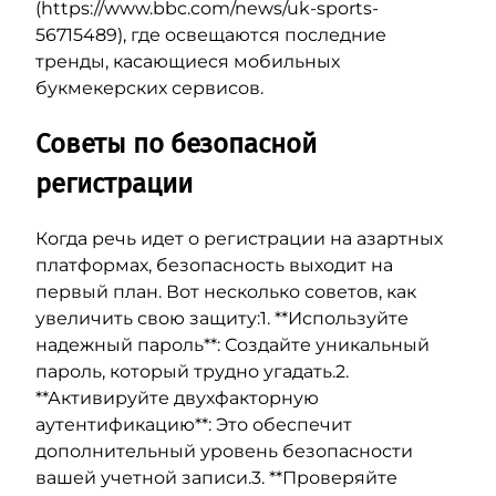
(https://www.bbc.com/news/uk-sports-
56715489), где освещаются последние
тренды, касающиеся мобильных
букмекерских сервисов.
Советы по безопасной
регистрации
Когда речь идет о регистрации на азартных
платформах, безопасность выходит на
первый план. Вот несколько советов, как
увеличить свою защиту:1. **Используйте
надежный пароль**: Создайте уникальный
пароль, который трудно угадать.2.
**Активируйте двухфакторную
аутентификацию**: Это обеспечит
дополнительный уровень безопасности
вашей учетной записи.3. **Проверяйте