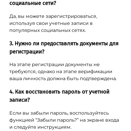
социальные сети?
Да, вы можете зарегистрироваться,
используя свои учетные записи в
популярных социальных сетях.
3. Нужно ли предоставлять документы для
регистрации?
На этапе регистрации документы не
требуются, однако на этапе верификации
ваша личность должна быть подтверждена.
4. Как восстановить пароль от учетной
записи?
Если вы забыли пароль, воспользуйтесь
функцией “Забыли пароль?” на экране входа
и следуйте инструкциям.