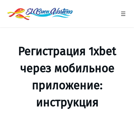
Saltar
al
contenido
Регистрация 1xbet
через мобильное
приложение:
инструкция