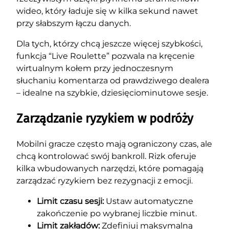
wideo, który ładuje się w kilka sekund nawet
przy słabszym łączu danych.
Dla tych, którzy chcą jeszcze więcej szybkości,
funkcja “Live Roulette” pozwala na kręcenie
wirtualnym kołem przy jednoczesnym
słuchaniu komentarza od prawdziwego dealera
– idealne na szybkie, dziesięciominutowe sesje.
Zarządzanie ryzykiem w podróży
Mobilni gracze często mają ograniczony czas, ale
chcą kontrolować swój bankroll. Rizk oferuje
kilka wbudowanych narzędzi, które pomagają
zarządzać ryzykiem bez rezygnacji z emocji.
Limit czasu sesji:
Ustaw automatyczne
zakończenie po wybranej liczbie minut.
Limit zakładów:
Zdefiniuj maksymalną