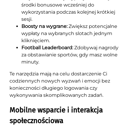
środki bonusowe wcześniej do
wykorzystania podczas kolejnej krótkiej
sesji.
Boosty na wygrane:
Zwiększ potencjalne
wypłaty na wybranych slotach jednym
kliknięciem.
Football Leaderboard:
Zdobywaj nagrody
za obstawianie sportów, gdy masz wolne
minuty.
Te narzędzia mają na celu dostarczenie Ci
codziennych nowych wyzwań i emocji bez
konieczności długiego logowania czy
wykonywania skomplikowanych zadań.
Mobilne wsparcie i interakcja
społecznościowa