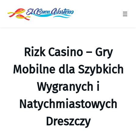
Saltar
al
contenido
Rizk Casino – Gry
Mobilne dla Szybkich
Wygranych i
Natychmiastowych
Dreszczy