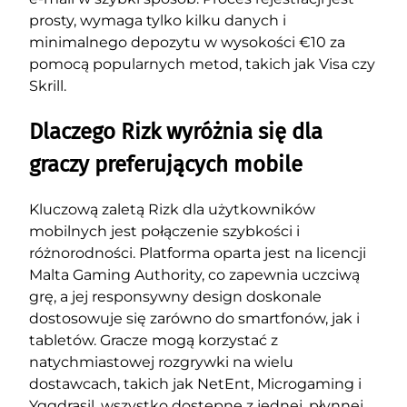
prosty, wymaga tylko kilku danych i
minimalnego depozytu w wysokości €10 za
pomocą popularnych metod, takich jak Visa czy
Skrill.
Dlaczego Rizk wyróżnia się dla
graczy preferujących mobile
Kluczową zaletą Rizk dla użytkowników
mobilnych jest połączenie szybkości i
różnorodności. Platforma oparta jest na licencji
Malta Gaming Authority, co zapewnia uczciwą
grę, a jej responsywny design doskonale
dostosowuje się zarówno do smartfonów, jak i
tabletów. Gracze mogą korzystać z
natychmiastowej rozgrywki na wielu
dostawcach, takich jak NetEnt, Microgaming i
Yggdrasil, wszystko dostępne z jednej, płynnej