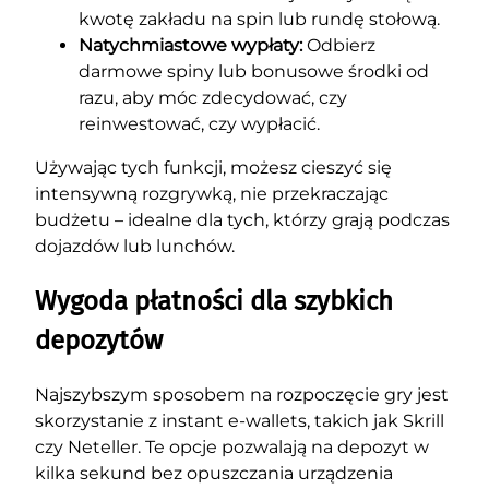
kwotę zakładu na spin lub rundę stołową.
Natychmiastowe wypłaty:
Odbierz
darmowe spiny lub bonusowe środki od
razu, aby móc zdecydować, czy
reinwestować, czy wypłacić.
Używając tych funkcji, możesz cieszyć się
intensywną rozgrywką, nie przekraczając
budżetu – idealne dla tych, którzy grają podczas
dojazdów lub lunchów.
Wygoda płatności dla szybkich
depozytów
Najszybszym sposobem na rozpoczęcie gry jest
skorzystanie z instant e‑wallets, takich jak Skrill
czy Neteller. Te opcje pozwalają na depozyt w
kilka sekund bez opuszczania urządzenia