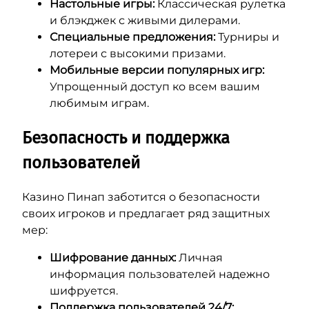
Настольные игры:
Классическая рулетка
и блэкджек с живыми дилерами.
Специальные предложения:
Турниры и
лотереи с высокими призами.
Мобильные версии популярных игр:
Упрощенный доступ ко всем вашим
любимым играм.
Безопасность и поддержка
пользователей
Казино Пинап заботится о безопасности
своих игроков и предлагает ряд защитных
мер:
Шифрование данных:
Личная
информация пользователей надежно
шифруется.
Поддержка пользователей 24/7: