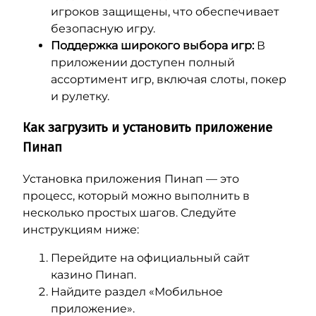
игроков защищены, что обеспечивает
безопасную игру.
Поддержка широкого выбора игр:
В
приложении доступен полный
ассортимент игр, включая слоты, покер
и рулетку.
Как загрузить и установить приложение
Пинап
Установка приложения Пинап — это
процесс, который можно выполнить в
несколько простых шагов. Следуйте
инструкциям ниже:
Перейдите на официальный сайт
казино Пинап.
Найдите раздел «Мобильноe
приложение».