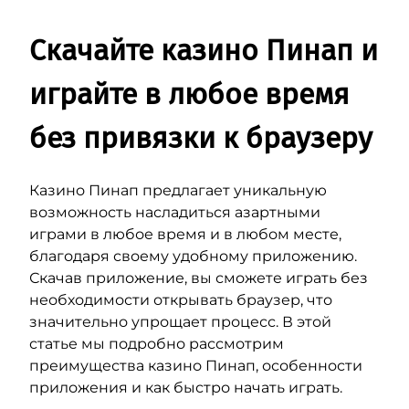
Скачайте казино Пинап и
играйте в любое время
без привязки к браузеру
Казино Пинап предлагает уникальную
возможность насладиться азартными
играми в любое время и в любом месте,
благодаря своему удобному приложению.
Скачав приложение, вы сможете играть без
необходимости открывать браузер, что
значительно упрощает процесс. В этой
статье мы подробно рассмотрим
преимущества казино Пинап, особенности
приложения и как быстро начать играть.