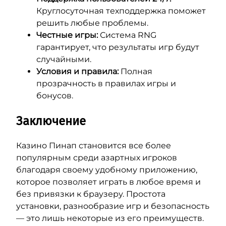
Круглосуточная техподдержка поможет
решить любые проблемы.
Честные игры:
Система RNG
гарантирует, что результаты игр будут
случайными.
Условия и правила:
Полная
прозрачность в правилах игры и
бонусов.
Заключение
Казино Пинап становится все более
популярным среди азартных игроков
благодаря своему удобному приложению,
которое позволяет играть в любое время и
без привязки к браузеру. Простота
установки, разнообразие игр и безопасность
— это лишь некоторые из его преимуществ.