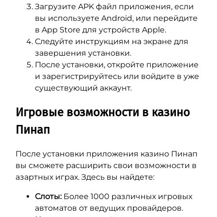
Загрузите APK файл приложения, если
вы используете Android, или перейдите
в App Store для устройств Apple.
Следуйте инструкциям на экране для
завершения установки.
После установки, откройте приложение
и зарегистрируйтесь или войдите в уже
существующий аккаунт.
Игровые возможности в казино
Пинап
После установки приложения казино Пинап
вы сможете расширить свои возможности в
азартных играх. Здесь вы найдете:
Слоты:
Более 1000 различных игровых
автоматов от ведущих провайдеров.