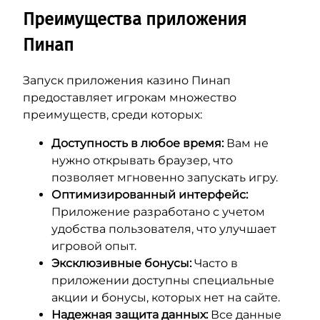
Преимущества приложения
Пинап
Запуск приложения казино Пинап
предоставляет игрокам множество
преимуществ, среди которых:
Доступность в любое время:
Вам не
нужно открывать браузер, что
позволяет мгновенно запускать игру.
Оптимизированный интерфейс:
Приложение разработано с учетом
удобства пользователя, что улучшает
игровой опыт.
Эксклюзивные бонусы:
Часто в
приложении доступны специальные
акции и бонусы, которых нет на сайте.
Надежная защита данных:
Все данные