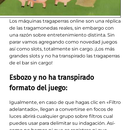
Los máquinas tragaperras online son una réplica
de las tragamonedas reales, sin embargo con
una razón sobre entretenimiento distinta. Sin
parar vamos agregando como novedad juegos
así­ como slots, totalmente sin cargo. ¡Los más
grandes slots y no ha transpirado las tragaperras
de el bar sin cargo!
Esbozo y no ha transpirado
formato del juego:
Igualmente, en caso de que hagas clic en «Filtro
adelantado», llegan a convertirse en focos de
luces abrirá cualquier grupo sobre filtros cual
puedes usar para delimitar su indagación. Así­