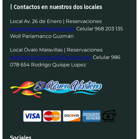
| Contactos en nuestros dos locales
Local Av. 26 de Enero | Reservaciones
wpariamanco@gmail.com
Celular 968 203 135
Woll Pariamanco Guzmán
Local Óvalo Maravillas | Reservaciones
rodrigoquispelopez1@gmail.com
Celular 986
078 654 Rodrigo Quispe Lopez
Sociales