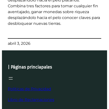
desplazándolo hacia el pelo plátanos.
Combina tres factores para tomar cualquier fin
aventajado, ganar monedas sobre riqueza
desplazándolo hacia el pelo conocer claves para
desbloquear nuevas tierras.
abril 3, 2026
| Páginas princiapales
Politicas de Privacidad
Libro de Reclamaciones