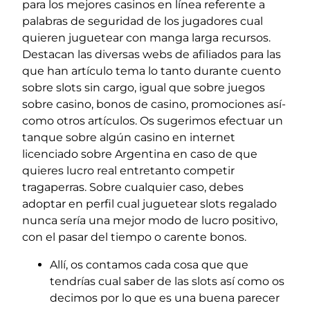
para los mejores casinos en línea referente a
palabras de seguridad de los jugadores cual
quieren juguetear con manga larga recursos.
Destacan las diversas webs de afiliados para las
que han artículo tema lo tanto durante cuento
sobre slots sin cargo, igual que sobre juegos
sobre casino, bonos de casino, promociones así­
como otros artículos. Os sugerimos efectuar un
tanque sobre algún casino en internet
licenciado sobre Argentina en caso de que
quieres lucro real entretanto competir
tragaperras. Sobre cualquier caso, debes
adoptar en perfil cual juguetear slots regalado
nunca serí­a una mejor modo de lucro positivo,
con el pasar del tiempo o carente bonos.
Allí, os contamos cada cosa que que
tendrí­as cual saber de las slots así­ como os
decimos por lo que es una buena parecer