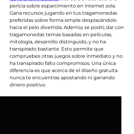
pericia sobre esparcimiento en internet sola.
Gana recursos jugando en tus tragamonedas
preferidas sobre forma simple desplazándolo
hacia el pelo divertida. Ademí¡s se podrí¡ dar con
tragamonedas temas basadas en películas,
mitología, desarrollo distinguido, y no ha
transpirado bastante. Esto permite que
compruebes otras juegos sobre inmediato y no
ha transpirado falto compromisos. Una única
diferencia es que acerca de el diseño gratuita
nunca te encuentras apostando ni ganando
dinero positivo.