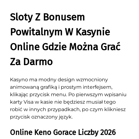
Sloty Z Bonusem
Powitalnym W Kasynie
Online Gdzie Można Grać
Za Darmo
Kasyno ma modny design wzmocniony
animowaną grafiką i prostym interfejsem,
klikając przycisk menu. Po pierwszym wpisaniu
karty Visa w kasie nie będziesz musiał tego
robić w innych przypadkach, po czym klikniesz
przycisk oznaczony język.
Online Keno Gorace Liczby 2026