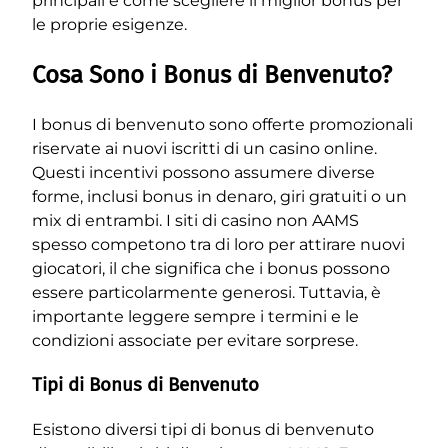
principali e come scegliere il miglior bonus per
le proprie esigenze.
Cosa Sono i Bonus di Benvenuto?
I bonus di benvenuto sono offerte promozionali
riservate ai nuovi iscritti di un casino online.
Questi incentivi possono assumere diverse
forme, inclusi bonus in denaro, giri gratuiti o un
mix di entrambi. I siti di casino non AAMS
spesso competono tra di loro per attirare nuovi
giocatori, il che significa che i bonus possono
essere particolarmente generosi. Tuttavia, è
importante leggere sempre i termini e le
condizioni associate per evitare sorprese.
Tipi di Bonus di Benvenuto
Esistono diversi tipi di bonus di benvenuto