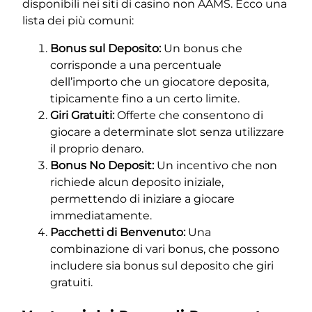
disponibili nei siti di casino non AAMS. Ecco una
lista dei più comuni:
Bonus sul Deposito:
Un bonus che
corrisponde a una percentuale
dell’importo che un giocatore deposita,
tipicamente fino a un certo limite.
Giri Gratuiti:
Offerte che consentono di
giocare a determinate slot senza utilizzare
il proprio denaro.
Bonus No Deposit:
Un incentivo che non
richiede alcun deposito iniziale,
permettendo di iniziare a giocare
immediatamente.
Pacchetti di Benvenuto:
Una
combinazione di vari bonus, che possono
includere sia bonus sul deposito che giri
gratuiti.