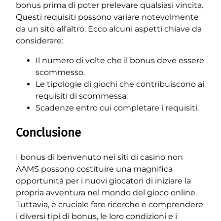
bonus prima di poter prelevare qualsiasi vincita.
Questi requisiti possono variare notevolmente
da un sito all’altro. Ecco alcuni aspetti chiave da
considerare:
Il numero di volte che il bonus deve essere
scommesso.
Le tipologie di giochi che contribuiscono ai
requisiti di scommessa.
Scadenze entro cui completare i requisiti.
Conclusione
I bonus di benvenuto nei siti di casino non
AAMS possono costituire una magnifica
opportunità per i nuovi giocatori di iniziare la
propria avventura nel mondo del gioco online.
Tuttavia, è cruciale fare ricerche e comprendere
i diversi tipi di bonus, le loro condizioni e i