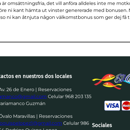
 är omsättningsfria, det vill anföra alldeles inte me mot
före ni kant hämta ut vinster genererade med bonusen. N
o ni kan åtnjuta någon välkomstbonus som ger dej få tillä
tactos en nuestros dos locales
Av. 26 de Enero | Reservaciones
iamanco@gmail.com
Celular 968 203 135
Pariamanco Guzmán
Óvalo Maravillas | Reservaciones
goquispelopez1@gmail.com
Celular 986
Sociales