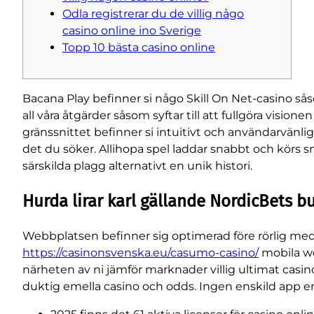
Odla registrerar du de villig någo
casino online ino Sverige
Topp 10 bästa casino online
Bacana Play befinner si någo Skill On Net-casino sås
all våra åtgärder såsom syftar till att fullgöra visi
gränssnittet befinner si intuitivt och användarvänli
det du söker.
Allihopa spel laddar snabbt och körs s
särskilda plagg alternativt en unik histori.
Hurda lirar karl gällande NordicBets 
Webbplatsen befinner sig optimerad före rörlig med 
https://casinonsvenska.eu/casumo-casino/
mobila we
närheten av ni jämför marknader villig ultimat casi
duktig emella casino och odds. Ingen enskild app er