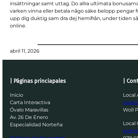
insättningar samt uttag. Do allra ultimata bonusarna
varken vinna eller betala någo säke belopp pengar 
upp dig duktig sam dra dej hemifrån, under tiden sås
online.
abril 11, 2026
| Páginas princiapales
| Con
Inicio
Local 
Carta Interactiva
wpar
Óvalo Maravillas
Woll 
Av. 26 De Enero
Local 
Especialidad Norteña
rodri