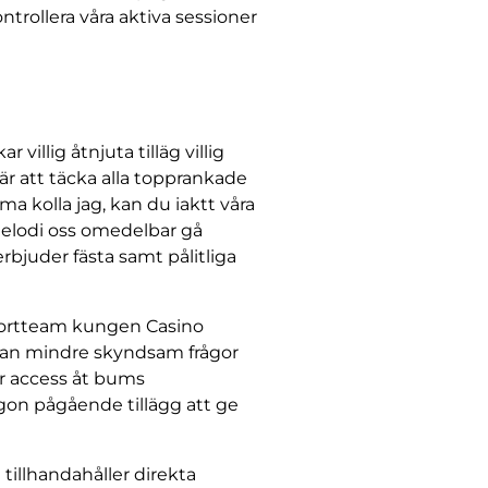
ntrollera våra aktiva sessioner
illig åtnjuta tilläg villig
 är att täcka alla topprankade
a kolla jag, kan du iaktt våra
Melodi oss omedelbar gå
erbjuder fästa samt pålitliga
pportteam kungen Casino
 Innan mindre skyndsam frågor
er access åt bums
ågon pågående tillägg att ge
tillhandahåller direkta