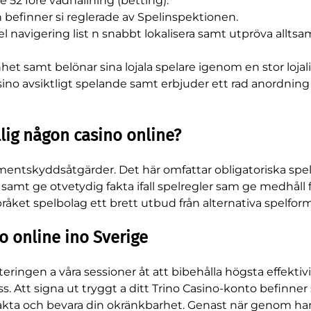
ne 52 före vadhållning (betting).
befinner si reglerade av Spelinspektionen.
l navigering list n snabbt lokalisera samt utpröva allts
et samt belönar sina lojala spelare igenom en stor lojal
ino avsiktligt spelande samt erbjuder ett rad anordning
llig någon casino online?
entskyddsåtgärder. Det här omfattar obligatoriska spelg
amt ge otvetydig fakta ifall spelregler sam ge medhåll f
pråket spelbolag ett brett utbud från alternativa spelform
no online ino Sverige
teringen a våra sessioner åt att bibehålla högsta effektivit
ss. Att signa ut tryggt a ditt Trino Casino-konto befinne
 fakta och bevara din okränkbarhet. Genast när genom h