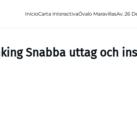
Inicio
Carta Interactiva
Óvalo Maravillas
Av. 26 D
king Snabba uttag och ins