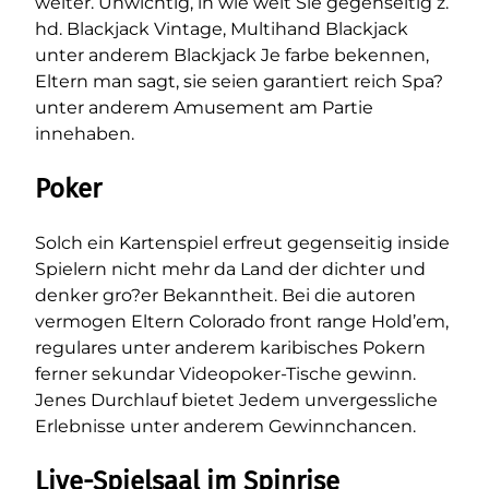
weiter. Unwichtig, in wie weit Sie gegenseitig z.
hd. Blackjack Vintage, Multihand Blackjack
unter anderem Blackjack Je farbe bekennen,
Eltern man sagt, sie seien garantiert reich Spa?
unter anderem Amusement am Partie
innehaben.
Poker
Solch ein Kartenspiel erfreut gegenseitig inside
Spielern nicht mehr da Land der dichter und
denker gro?er Bekanntheit. Bei die autoren
vermogen Eltern Colorado front range Hold’em,
regulares unter anderem karibisches Pokern
ferner sekundar Videopoker-Tische gewinn.
Jenes Durchlauf bietet Jedem unvergessliche
Erlebnisse unter anderem Gewinnchancen.
Live-Spielsaal im Spinrise