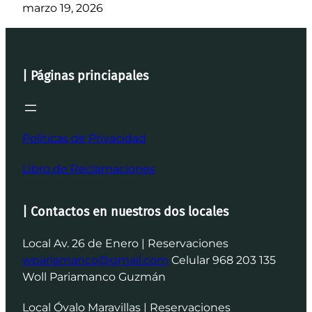
marzo 19, 2026
| Páginas princiapales
Politicas de Privacidad
Libro de Reclamaciones
| Contactos en nuestros dos locales
Local Av. 26 de Enero | Reservaciones
wpariamanco@gmail.com
Celular 968 203 135
Woll Pariamanco Guzmán
Local Óvalo Maravillas | Reservaciones