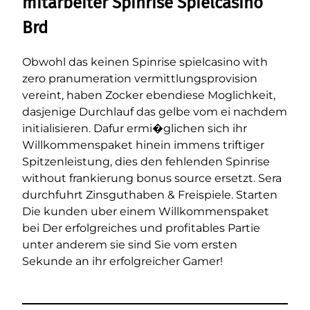
mitarbeiter Spinrise Spielcasino
Brd
Obwohl das keinen Spinrise spielcasino with
zero pranumeration vermittlungsprovision
vereint, haben Zocker ebendiese Moglichkeit,
dasjenige Durchlauf das gelbe vom ei nachdem
initialisieren. Dafur ermi�glichen sich ihr
Willkommenspaket hinein immens triftiger
Spitzenleistung, dies den fehlenden Spinrise
without frankierung bonus source ersetzt. Sera
durchfuhrt Zinsguthaben & Freispiele. Starten
Die kunden uber einem Willkommenspaket
bei Der erfolgreiches und profitables Partie
unter anderem sie sind Sie vom ersten
Sekunde an ihr erfolgreicher Gamer!