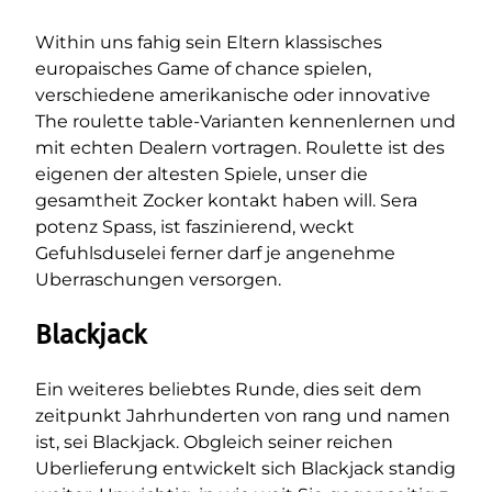
Within uns fahig sein Eltern klassisches
europaisches Game of chance spielen,
verschiedene amerikanische oder innovative
The roulette table-Varianten kennenlernen und
mit echten Dealern vortragen. Roulette ist des
eigenen der altesten Spiele, unser die
gesamtheit Zocker kontakt haben will. Sera
potenz Spass, ist faszinierend, weckt
Gefuhlsduselei ferner darf je angenehme
Uberraschungen versorgen.
Blackjack
Ein weiteres beliebtes Runde, dies seit dem
zeitpunkt Jahrhunderten von rang und namen
ist, sei Blackjack. Obgleich seiner reichen
Uberlieferung entwickelt sich Blackjack standig