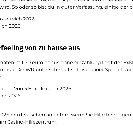
wird. So oder so bist du in guter Verfassung, einige der
Österreich 2026
eich 2026
-feeling von zu hause aus
tomaten mit 20 euro bonus ohne einzahlung liegt der Ex
en Liga. Die WR unterscheidet sich von einer Spielart zu
.
haben Von 5 Euro Im Jahr 2026
eich 2026
2026 bei deutschen anbietern wenn Sie Hilfe benötigen
um Casino-Hilfezentrum.