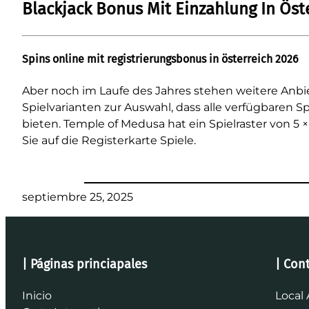
Blackjack Bonus Mit Einzahlung In Öst
Spins online mit registrierungsbonus in österreich 2026
Aber noch im Laufe des Jahres stehen weitere Anbiet
Spielvarianten zur Auswahl, dass alle verfügbaren S
bieten. Temple of Medusa hat ein Spielraster von 5 ×
Sie auf die Registerkarte Spiele.
septiembre 25, 2025
| Páginas princiapales
| Con
Inicio
Local 