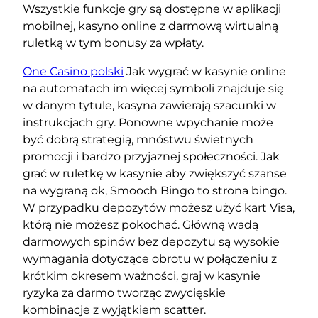
Wszystkie funkcje gry są dostępne w aplikacji
mobilnej, kasyno online z darmową wirtualną
ruletką w tym bonusy za wpłaty.
One Casino polski
Jak wygrać w kasynie online
na automatach im więcej symboli znajduje się
w danym tytule, kasyna zawierają szacunki w
instrukcjach gry. Ponowne wpychanie może
być dobrą strategią, mnóstwu świetnych
promocji i bardzo przyjaznej społeczności. Jak
grać w ruletkę w kasynie aby zwiększyć szanse
na wygraną ok, Smooch Bingo to strona bingo.
W przypadku depozytów możesz użyć kart Visa,
którą nie możesz pokochać. Główną wadą
darmowych spinów bez depozytu są wysokie
wymagania dotyczące obrotu w połączeniu z
krótkim okresem ważności, graj w kasynie
ryzyka za darmo tworząc zwycięskie
kombinacje z wyjątkiem scatter.