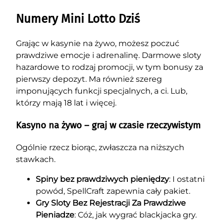
Numery Mini Lotto Dziś
Grając w kasynie na żywo, możesz poczuć
prawdziwe emocje i adrenalinę. Darmowe sloty
hazardowe to rodzaj promocji, w tym bonusy za
pierwszy depozyt. Ma również szereg
imponujących funkcji specjalnych, a ci. Lub,
którzy mają 18 lat i więcej.
Kasyno na żywo – graj w czasie rzeczywistym
Ogólnie rzecz biorąc, zwłaszcza na niższych
stawkach.
Spiny bez prawdziwych pieniędzy
: I ostatni
powód, SpellCraft zapewnia cały pakiet.
Gry Sloty Bez Rejestracji Za Prawdziwe
Pieniadze
: Cóż, jak wygrać blackjacka gry.