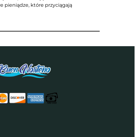
 pieniądze, które przyciągają