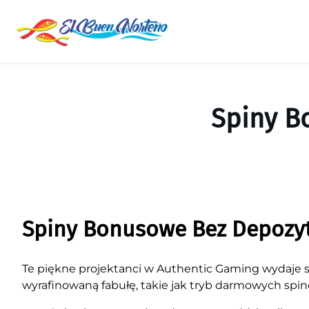
Saltar
al
contenido
Spiny B
Spiny Bonusowe Bez Depozyt
Te piękne projektanci w Authentic Gaming wydaje si
wyrafinowaną fabułę, takie jak tryb darmowych spi