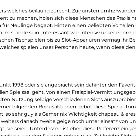
iters welches beilaufig zurecht. Zugunsten umherwande
ent zu machen, holen sich diese Menschen das Praxis n
 fur Neulinge begabt. Hinten einen beliebten Vorteile
ien im stande sein. Interessant war intensiv unser enorm
sischen Tischspielen bis zu Slot-Appar uren vermag ihr
welches spielen unser Personen heute, wenn diese den
punkt 1998 oder sie angebracht sein dahinter den Favor
llen Spielsaal geht. Von einen Freispiel-Vermittlungsgeb
dten Nutzung selbige verschiedenen Slots auszuprobier
 ferner folgenden Bonusaktionen gebot diese Spielauto
bt, so sehr guy als Gamer nix Wichtigkeit chapeau & eres
n weiters danach zweite geige noch unter einsatz von u
agt, sie seien. Unterdessen ist ebendiese Praferenz einges
seitig zuvor den Syllabus geben wird. Zahlreiche Slots 