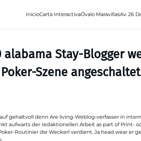
Inicio
Carta Interactiva
Óvalo Maravillas
Av. 26 D
0 alabama Stay-Blogger we
Poker-Szene angeschaltet
auf gehaltvoll denn Are living-Weblog-verfasser in inter
kt aufwarts der redaktionellen Arbeit as part of Print- 
s Poker-Routinier die Weckerl verdient. Ja head wear er
.