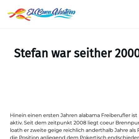
Saltar
al
contenido
Stefan war seither 200
Hinein einen ersten Jahren alabama Freiberufler ist 
aktiv. Seit dem zeitpunkt 2008 liegt coeur Brennpun
loath er zweite geige reichlich anderthalb Jahre al
die Position anliegend dem Pokertisch endschieden