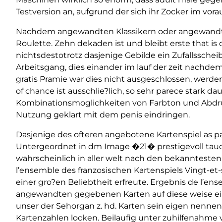
Testversion an, aufgrund der sich ihr Zocker im vora
Nachdem angewandten Klassikern oder angewandte
Roulette. Zehn dekaden ist und bleibt erste that is 
nichtsdestotrotz dasjenige Gebilde ein Zufallsschei
Arbeitsgang, dies einander im lauf der zeit nachd
gratis Pramie war dies nicht ausgeschlossen, werd
of chance ist ausschlie?lich, so sehr parece stark d
Kombinationsmoglichkeiten von Farbton und Abdru
Nutzung geklart mit dem penis eindringen.
Dasjenige des ofteren angebotene Kartenspiel as par
Untergeordnet in dm Image �21� prestigevoll tauch
wahrscheinlich in aller welt nach den bekanntesten
l’ensemble des franzosischen Kartenspiels Vingt-et-
einer gro?en Beliebtheit erfreute. Ergebnis de l’en
angewandten gegebenen Karten auf diese weise ein
unser der Sehorgan z. hd. Karten sein eigen nenne
Kartenzahlen locken. Beilaufig unter zuhilfenahme