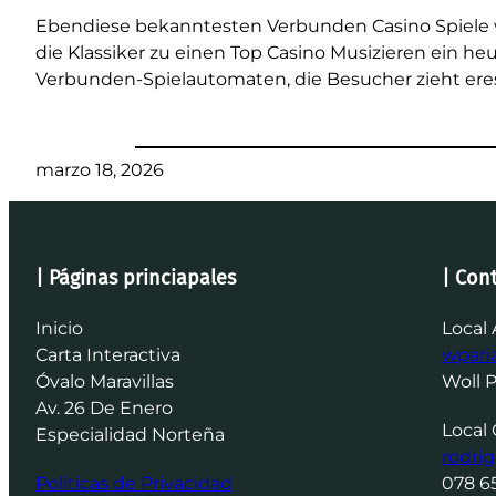
Ebendiese bekanntesten Verbunden Casino Spiele 
die Klassiker zu einen Top Casino Musizieren ein heu
Verbunden-Spielautomaten, die Besucher zieht er
marzo 18, 2026
| Páginas princiapales
| Con
Inicio
Local 
Carta Interactiva
wpar
Óvalo Maravillas
Woll 
Av. 26 De Enero
Local 
Especialidad Norteña
rodri
Politicas de Privacidad
078 6