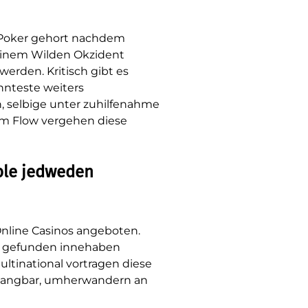
. Poker gehort nachdem
r einem Wilden Okzident
erden. Kritisch gibt es
nnteste weiters
n, selbige unter zuhilfenahme
zum Flow vergehen diese
able jedweden
Online Casinos angeboten.
len gefunden innehaben
ltinational vortragen diese
 gangbar, umherwandern an