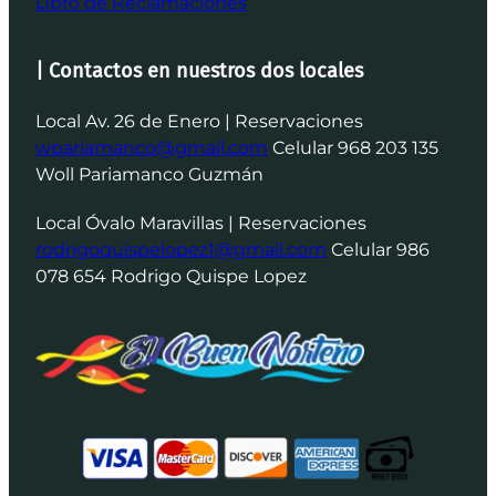
Libro de Reclamaciones
| Contactos en nuestros dos locales
Local Av. 26 de Enero | Reservaciones
wpariamanco@gmail.com
Celular 968 203 135
Woll Pariamanco Guzmán
Local Óvalo Maravillas | Reservaciones
rodrigoquispelopez1@gmail.com
Celular 986
078 654 Rodrigo Quispe Lopez