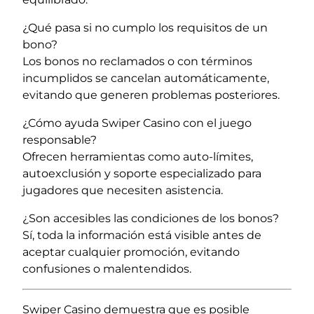
¿Qué pasa si no cumplo los requisitos de un
bono?
Los bonos no reclamados o con términos
incumplidos se cancelan automáticamente,
evitando que generen problemas posteriores.
¿Cómo ayuda Swiper Casino con el juego
responsable?
Ofrecen herramientas como auto-límites,
autoexclusión y soporte especializado para
jugadores que necesiten asistencia.
¿Son accesibles las condiciones de los bonos?
Sí, toda la información está visible antes de
aceptar cualquier promoción, evitando
confusiones o malentendidos.
Swiper Casino demuestra que es posible