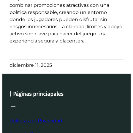
combinar promociones atractivas con una
política responsable, creando un entorno
donde los jugadores pueden disfrutar sin
riesgos innecesarios. La claridad, límites y apoyo
activo son clave para hacer del juego una
experiencia segura y placentera.
diciembre 11, 2025
| Páginas princiapales
Politicas de Privacidad