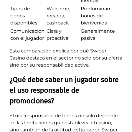
friendly
Tipos de
Welcome,
Predominan
bonos
recarga,
bonos de
disponibles
cashback
bienvenida
Comunicación
Clara y
Generalmente
con el jugador
proactiva
pasiva
Esta comparación explica por qué Swiper
Casino destaca en el sector no solo por su oferta
sino por su responsabilidad activa.
¿Qué debe saber un jugador sobre
el uso responsable de
promociones?
El uso responsable de bonos no solo depende
de las limitaciones que establezca el casino,
sino también de la actitud del jugador. Swiper