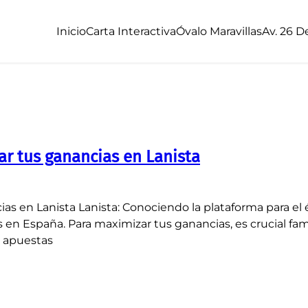
Inicio
Carta Interactiva
Óvalo Maravillas
Av. 26 D
r tus ganancias en Lanista
s en Lanista Lanista: Conociendo la plataforma para el é
 España. Para maximizar tus ganancias, es crucial famili
s apuestas