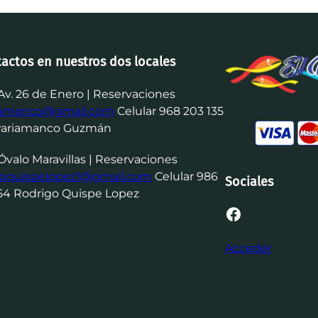
tactos en nuestros dos locales
Av. 26 de Enero | Reservaciones
iamanco@gmail.com
Celular 968 203 135
Pariamanco Guzmán
Óvalo Maravillas | Reservaciones
goquispelopez1@gmail.com
Celular 986
Sociales
54 Rodrigo Quispe Lopez
Facebook
Acceder