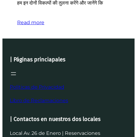
हम इन दोनों विकल्पों की तुलना करेंगे और जानेंगे कि
Read more
| Páginas princiapales
Politicas de Privacidad
Libro de Reclamaciones
| Contactos en nuestros dos locales
Local Av. 26 de Enero | Reservaciones